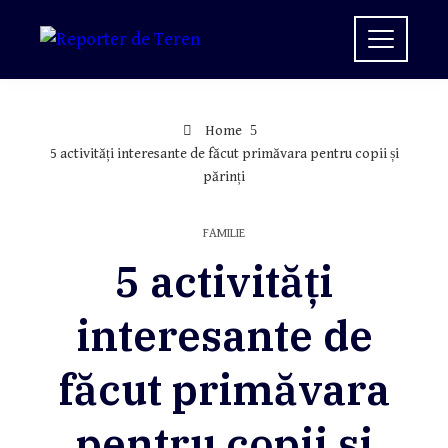
Skip
to
content
Home
5 activități interesante de făcut primăvara pentru copii și
părinți
FAMILIE
5 activități
interesante de
făcut primăvara
pentru copii și