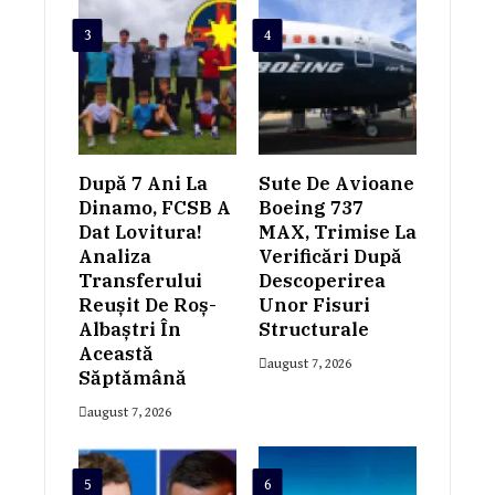
3
4
După 7 Ani La
Sute De Avioane
Dinamo, FCSB A
Boeing 737
Dat Lovitura!
MAX, Trimise La
Analiza
Verificări După
Transferului
Descoperirea
Reușit De Roș-
Unor Fisuri
Albaștri În
Structurale
Această
august 7, 2026
Săptămână
august 7, 2026
5
6