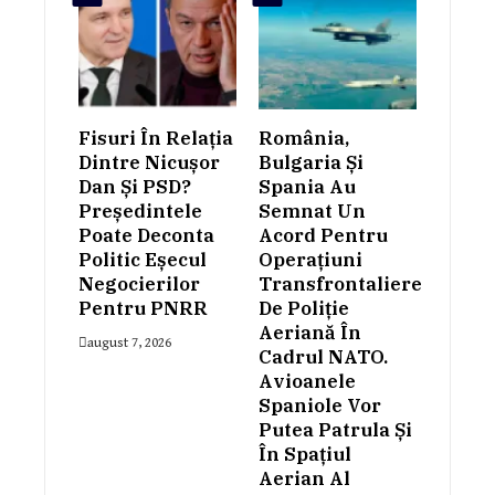
Fisuri În Relația
România,
Dintre Nicușor
Bulgaria Și
Dan Și PSD?
Spania Au
Președintele
Semnat Un
Poate Deconta
Acord Pentru
Politic Eșecul
Operațiuni
Negocierilor
Transfrontaliere
Pentru PNRR
De Poliție
Aeriană În
august 7, 2026
Cadrul NATO.
Avioanele
Spaniole Vor
Putea Patrula Și
În Spațiul
Aerian Al