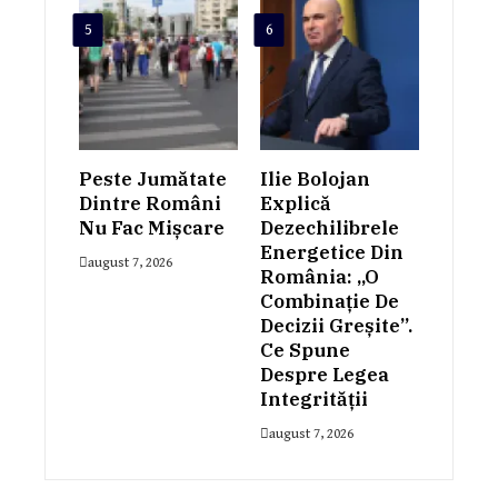
5
6
Peste Jumătate
Ilie Bolojan
Dintre Români
Explică
Nu Fac Mișcare
Dezechilibrele
Energetice Din
august 7, 2026
România: „O
Combinație De
Decizii Greșite”.
Ce Spune
Despre Legea
Integrității
august 7, 2026