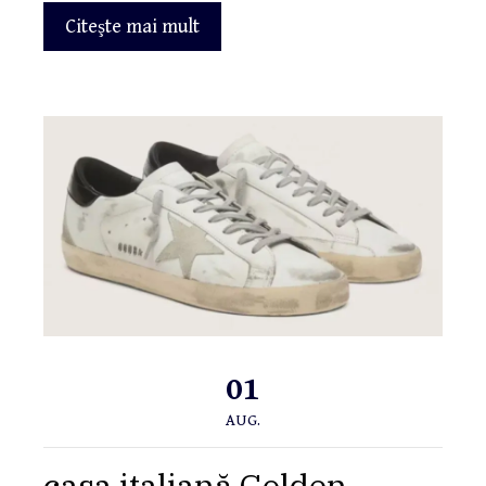
Citeşte mai mult
01
AUG.
casa italiană Golden