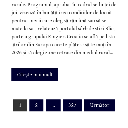
rurale. Programul, aprobat în cadrul ședinței de
joi, vizează îmbunătățirea condițiilor de locuit
pentru tinerii care aleg să rămână sau să se
mute la sat, relatează portalul sârb de știri Blic,
parte a grupului Ringier. Croația se află pe lista
țărilor din Europa care te plătesc să te muți în
2026 și să alegi zone retrase din mediul rural…
Citeşte mai mult
Paginație
1
2
…
327
Următor
articole