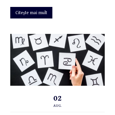
Citeşte mai mult
02
AUG.