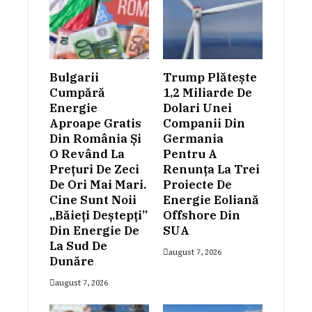
Bulgarii
Trump Plătește
Cumpără
1,2 Miliarde De
Energie
Dolari Unei
Aproape Gratis
Companii Din
Din România Și
Germania
O Revând La
Pentru A
Prețuri De Zeci
Renunța La Trei
De Ori Mai Mari.
Proiecte De
Cine Sunt Noii
Energie Eoliană
„băieți Deștepți”
Offshore Din
Din Energie De
SUA
La Sud De
august 7, 2026
Dunăre
august 7, 2026