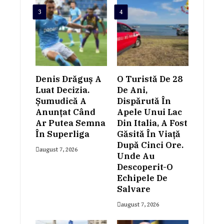
3
4
Denis Drăguș A
O Turistă De 28
Luat Decizia.
De Ani,
Șumudică A
Dispărută În
Anunțat Când
Apele Unui Lac
Ar Putea Semna
Din Italia, A Fost
În Superliga
Găsită În Viață
După Cinci Ore.
august 7, 2026
Unde Au
Descoperit-O
Echipele De
Salvare
august 7, 2026