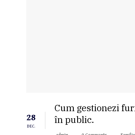
Cum gestionezi furia
28
în public.
DEC.