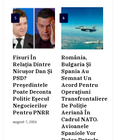
5
6
Fisuri În
România,
Relația Dintre
Bulgaria Și
Nicușor Dan Și
Spania Au
PSD?
Semnat Un
Președintele
Acord Pentru
Poate Deconta
Operațiuni
Politic Eșecul
Transfrontaliere
Negocierilor
De Poliție
Pentru PNRR
Aeriană În
Cadrul NATO.
august 7, 2026
Avioanele
Spaniole Vor
Putea Patrula