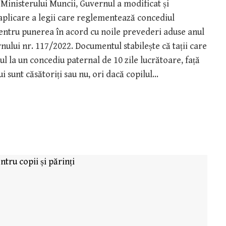
Ministerului Muncii, Guvernul a modificat și
plicare a legii care reglementează concediul
 pentru punerea în acord cu noile prevederi aduse anul
nului nr. 117/2022. Documentul stabilește că tații care
tul la un concediu paternal de 10 zile lucrătoare, față
ui sunt căsătoriți sau nu, ori dacă copilul…