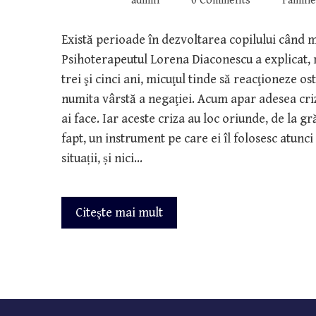
admin
0 Comments
Familie
Există perioade în dezvoltarea copilului când 
Psihoterapeutul Lorena Diaconescu a explicat, 
trei şi cinci ani, micuţul tinde să reacţioneze os
numita vârstă a negaţiei. Acum apar adesea criz
ai face. Iar aceste criza au loc oriunde, de la gr
fapt, un instrument pe care ei îl folosesc atunc
situații, și nici…
Citeşte mai mult