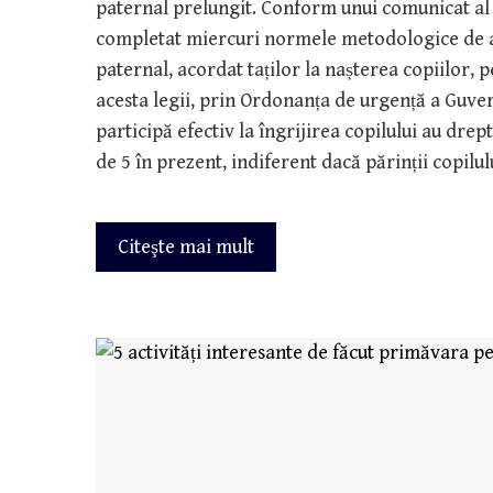
paternal prelungit. Conform unui comunicat al 
completat miercuri normele metodologice de a
paternal, acordat taților la nașterea copiilor,
acesta legii, prin Ordonanța de urgență a Guver
participă efectiv la îngrijirea copilului au drep
de 5 în prezent, indiferent dacă părinții copilul
Citeşte mai mult