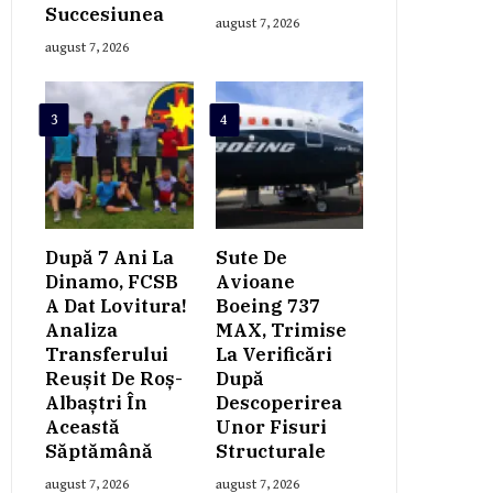
Succesiunea
august 7, 2026
august 7, 2026
3
4
După 7 Ani La
Sute De
Dinamo, FCSB
Avioane
A Dat Lovitura!
Boeing 737
Analiza
MAX, Trimise
Transferului
La Verificări
Reușit De Roș-
După
Albaștri În
Descoperirea
Această
Unor Fisuri
Săptămână
Structurale
august 7, 2026
august 7, 2026