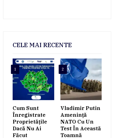
CELE MAI RECENTE
1
2
Cum Sunt
Vladimir Putin
Înregistrate
Amenință
Proprietățile
NATO Cu Un
Dacă Nu Ai
Test În Această
Făcut
Toamnă