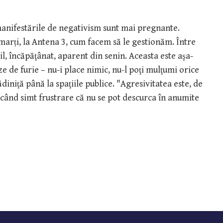
manifestările de negativism sunt mai pregnante.
marți, la Antena 3, cum facem să le gestionăm. Între
til, încăpăţânat, aparent din senin. Aceasta este aşa-
e de furie – nu-i place nimic, nu-l poţi mulţumi orice
ădiniţă până la spaţiile publice. "Agresivitatea este, de
i când simt frustrare că nu se pot descurca în anumite