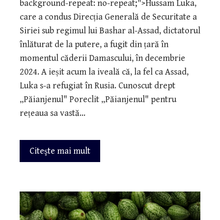
background-repeat: no-repeat;">Hussam Luka,
care a condus Direcția Generală de Securitate a
Siriei sub regimul lui Bashar al-Assad, dictatorul
înlăturat de la putere, a fugit din țară în
momentul căderii Damascului, în decembrie
2024. A ieșit acum la iveală că, la fel ca Assad,
Luka s-a refugiat în Rusia. Cunoscut drept
„Păianjenul" Poreclit „Păianjenul" pentru
rețeaua sa vastă…
Citeşte mai mult