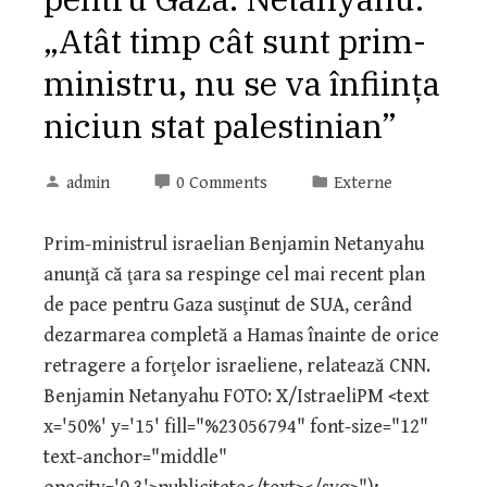
„Atât timp cât sunt prim-
ministru, nu se va înfiinţa
niciun stat palestinian”
admin
0 Comments
Externe
Prim-ministrul israelian Benjamin Netanyahu
anunţă că ţara sa respinge cel mai recent plan
de pace pentru Gaza susţinut de SUA, cerând
dezarmarea completă a Hamas înainte de orice
retragere a forţelor israeliene, relatează CNN.
Benjamin Netanyahu FOTO: X/IstraeliPM <text
x='50%' y='15' fill="%23056794" font-size="12"
text-anchor="middle"