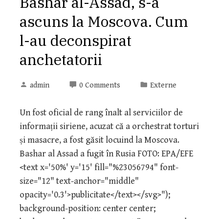
Bashar al-Assad, s-a
ascuns la Moscova. Cum
l-au deconspirat
anchetatorii
admin
0 Comments
Externe
Un fost oficial de rang înalt al serviciilor de
informații siriene, acuzat că a orchestrat torturi
și masacre, a fost găsit locuind la Moscova.
Bashar al Assad a fugit în Rusia FOTO: EPA/EFE
<text x='50%' y='15' fill="%23056794" font-
size="12" text-anchor="middle"
opacity='0.3'>publicitate</text></svg>");
background-position: center center;