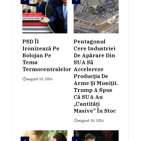
PSD Îl
Pentagonul
Ironizează Pe
Cere Industriei
Bolojan Pe
De Apărare Din
Tema
SUA Să
Termocentralelor
Accelereze
Producția De
august 10, 2026
Arme Și Muniții.
Trump A Spus
Că SUA Au
„cantități
Masive” În Stoc
august 10, 2026