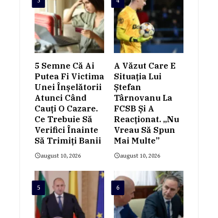
3
4
5 Semne Că Ai
A Văzut Care E
Putea Fi Victima
Situația Lui
Unei Înșelătorii
Ștefan
Atunci Când
Târnovanu La
Cauți O Cazare.
FCSB Și A
Ce Trebuie Să
Reacționat. „Nu
Verifici Înainte
Vreau Să Spun
Să Trimiți Banii
Mai Multe”
august 10, 2026
august 10, 2026
5
6