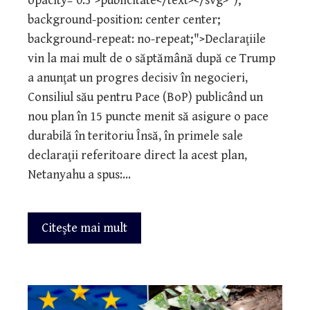
opacity='0.3'>publicitate</text></svg>");
background-position: center center;
background-repeat: no-repeat;">Declaraţiile
vin la mai mult de o săptămână după ce Trump
a anunţat un progres decisiv în negocieri,
Consiliul său pentru Pace (BoP) publicând un
nou plan în 15 puncte menit să asigure o pace
durabilă în teritoriu Însă, în primele sale
declaraţii referitoare direct la acest plan,
Netanyahu a spus:…
Citeşte mai mult