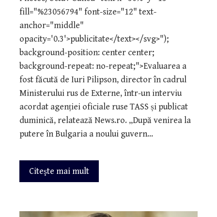
fill="%23056794" font-size="12" text-
anchor="middle"
opacity='0.3'>publicitate</text></svg>");
background-position: center center;
background-repeat: no-repeat;">Evaluarea a
fost făcută de Iuri Pilipson, director în cadrul
Ministerului rus de Externe, într-un interviu
acordat agenției oficiale ruse TASS și publicat
duminică, relatează News.ro. „După venirea la
putere în Bulgaria a noului guvern…
Citeşte mai mult