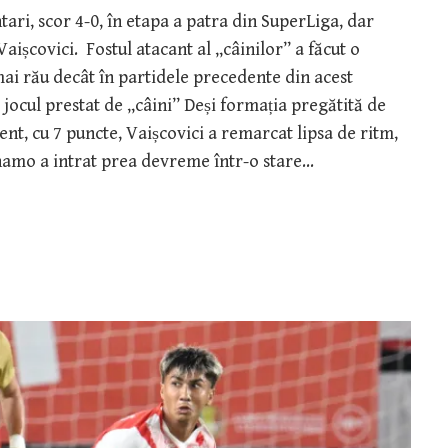
ari, scor 4-0, în etapa a patra din SuperLiga, dar
aișcovici. Fostul atacant al „câinilor” a făcut o
 mai rău decât în partidele precedente din acest
jocul prestat de „câini” Deși formația pregătită de
t, cu 7 puncte, Vaișcovici a remarcat lipsa de ritm,
inamo a intrat prea devreme într-o stare…