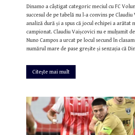
Dinamo a câștigat categoric meciul cu FC Volunt
succesul de pe tabelă nu l-a convins pe Claudiu V
analiză dură și a spus că jocul echipei a arătat
campionat. Claudiu Vaișcovici nu e mulțumit de 
Nuno Campos a urcat pe locul secund în clasamen
numărul mare de pase greșite și senzația că D
Citeşte mai mult