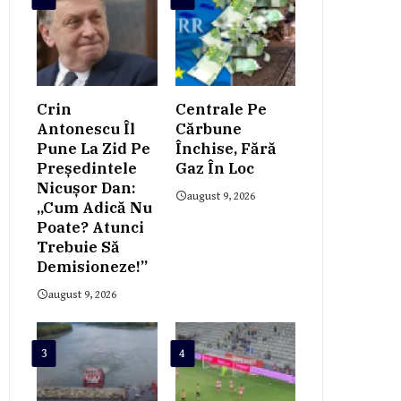
Crin
Centrale Pe
Antonescu Îl
Cărbune
Pune La Zid Pe
Închise, Fără
Președintele
Gaz În Loc
Nicușor Dan:
august 9, 2026
„Cum Adică Nu
Poate? Atunci
Trebuie Să
Demisioneze!”
august 9, 2026
3
4