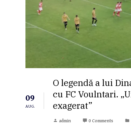
O legendă a lui Di
cu FC Voulntari. „U
09
exagerat”
AUG.
admin
0 Comments