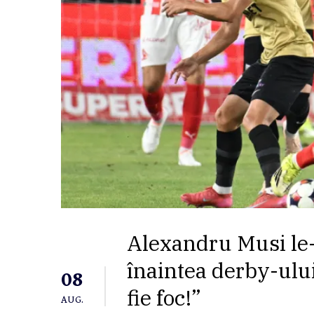
Alexandru Musi le-
înaintea derby-ulu
08
fie foc!”
AUG.