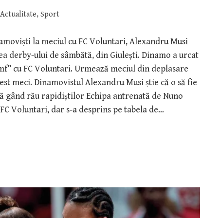
Actualitate
,
Sport
inamoviști la meciul cu FC Voluntari, Alexandru Musi
tea derby-ului de sâmbătă, din Giulești. Dinamo a urcat
umf” cu FC Voluntari. Urmează meciul din deplasare
cest meci. Dinamovistul Alexandru Musi știe că o să fie
pună gând rău rapidiștilor Echipa antrenată de Nuno
C Voluntari, dar s-a desprins pe tabela de…