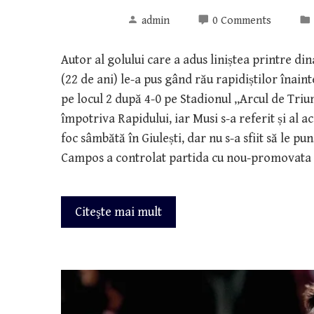
admin
0 Comments
Autor al golului care a adus liniștea printre d
(22 de ani) le-a pus gând rău rapidiștilor înain
pe locul 2 după 4-0 pe Stadionul „Arcul de Tri
împotriva Rapidului, iar Musi s-a referit și al a
foc sâmbătă în Giulești, dar nu s-a sfiit să le 
Campos a controlat partida cu nou-promovata F
Citeşte mai mult