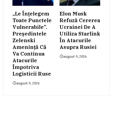
„Le Înțelegem
Elon Musk
Toate Punctele
Refuză Cererea
Vulnerabile”.
Ucrainei De A
Președintele
Utiliza Starlink
Zelenski
În Atacurile
Amenință Că
Asupra Rusiei
Va Continua
august 9, 2026
Atacurile
Împotriva
Logisticii Ruse
august 9, 2026