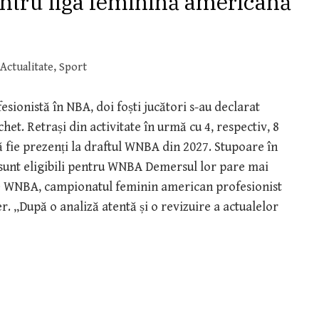
pentru liga feminină americană
Actualitate
,
Sport
esionistă în NBA, doi foști jucători s-au declarat
het. Retrași din activitate în urmă cu 4, respectiv, 8
 fie prezenți la draftul WNBA din 2027. Stupoare în
ă sunt eligibili pentru WNBA Demersul lor pare mai
 ale WNBA, campionatul feminin american profesionist
. „După o analiză atentă și o revizuire a actualelor