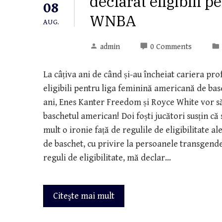
declarat eligibili 
08
WNBA
AUG.
admin
0 Comments
La câțiva ani de când și-au încheiat cariera prof
eligibili pentru liga feminină americană de basc
ani, Enes Kanter Freedom și Royce White vor să
baschetul american! Doi foști jucători susțin c
mult o ironie față de regulile de eligibilitate
de baschet, cu privire la persoanele transgender
reguli de eligibilitate, mă declar…
Citeşte mai mult