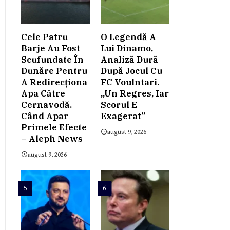
Cele Patru
O Legendă A
Barje Au Fost
Lui Dinamo,
Scufundate În
Analiză Dură
Dunăre Pentru
După Jocul Cu
A Redirecționa
FC Voulntari.
Apa Către
„Un Regres, Iar
Cernavodă.
Scorul E
Când Apar
Exagerat”
Primele Efecte
august 9, 2026
– Aleph News
august 9, 2026
5
6