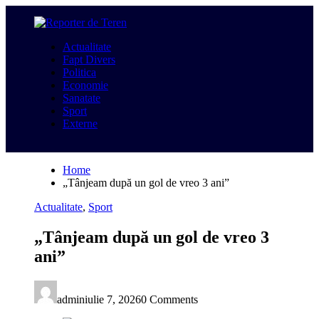
Skip
to
content
Actualitate
Fapt Divers
Politica
Economie
Sanatate
Sport
Externe
Home
„Tânjeam după un gol de vreo 3 ani”
Actualitate
,
Sport
„Tânjeam după un gol de vreo 3
ani”
admin
iulie 7, 2026
0 Comments