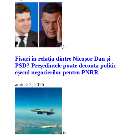
5
Fisuri în relația dintre Nicușor Dan și
PSD? Președintele poate deconta politic
eșecul negocierilor pentru PNRR
august 7, 2026
6