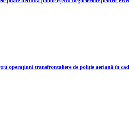
tele poate deconta politic eșecul negocierilor pentru P
u operațiuni transfrontaliere de poliție aeriană în ca