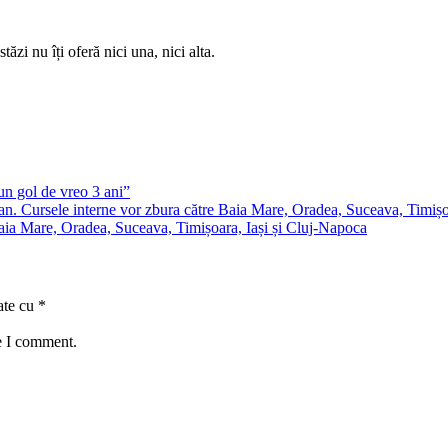
tăzi nu îți oferă nici una, nici alta.
n gol de vreo 3 ani”
e Baia Mare, Oradea, Suceava, Timișoara, Iași și Cluj-Napoca
ate cu
*
e I comment.