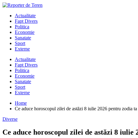
Skip
to
Actualitate
content
Fapt Divers
Politica
Economie
Sanatate
Sport
Externe
Actualitate
Fapt Divers
Politica
Economie
Sanatate
Sport
Externe
Home
Ce aduce horoscopul zilei de astăzi 8 iulie 2026 pentru zodia ta
Diverse
Ce aduce horoscopul zilei de astăzi 8 iulie