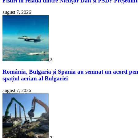
Fisuri în relația dintre Nicușor Dan și PSD? Președin
august 7, 2026
2
România, Bulgaria și Spania au semnat un acord pentr
spațiul aerian al Bulgariei
august 7, 2026
3