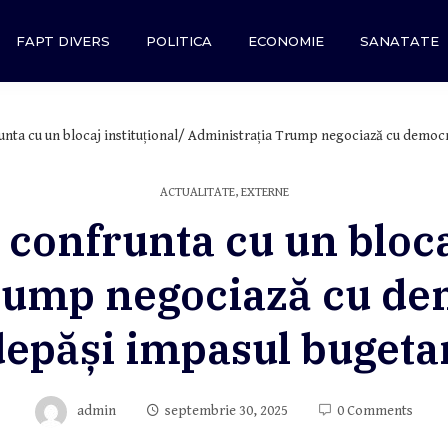
FAPT DIVERS
POLITICA
ECONOMIE
SANATATE
unta cu un blocaj instituțional/ Administrația Trump negociază cu democr
ACTUALITATE
,
EXTERNE
 confrunta cu un blocaj
rump negociază cu dem
depăși impasul bugeta
admin
septembrie 30, 2025
0 Comments