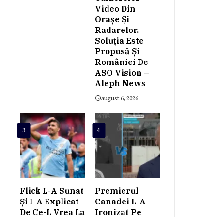
Video Din
Orașe Și
Radarelor.
Soluția Este
Propusă Și
României De
ASO Vision –
Aleph News
august 6, 2026
3
4
Flick L-A Sunat
Premierul
Și I-A Explicat
Canadei L-A
De Ce-L Vrea La
Ironizat Pe