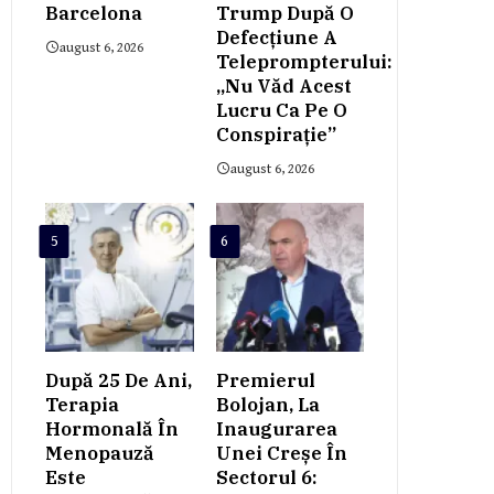
Barcelona
Trump După O
Defecțiune A
august 6, 2026
Teleprompterului:
„Nu Văd Acest
Lucru Ca Pe O
Conspiraţie”
august 6, 2026
5
6
După 25 De Ani,
Premierul
Terapia
Bolojan, La
Hormonală În
Inaugurarea
Menopauză
Unei Creșe În
Este
Sectorul 6: