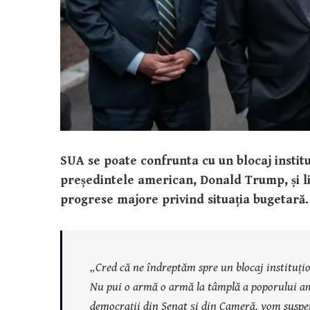
SUA se poate confrunta cu un blocaj institu
președintele american, Donald Trump, și li
progrese majore privind situația bugetară.
„Cred că ne îndreptăm spre un blocaj instituțio
Nu pui o armă o armă la tâmplă a poporului ame
democrații din Senat și din Cameră, vom suspend