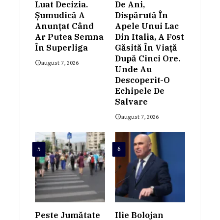
Luat Decizia.
De Ani,
Șumudică A
Dispărută În
Anunțat Când
Apele Unui Lac
Ar Putea Semna
Din Italia, A Fost
În Superliga
Găsită În Viață
După Cinci Ore.
august 7, 2026
Unde Au
Descoperit-O
Echipele De
Salvare
august 7, 2026
5
6
Peste Jumătate
Ilie Bolojan