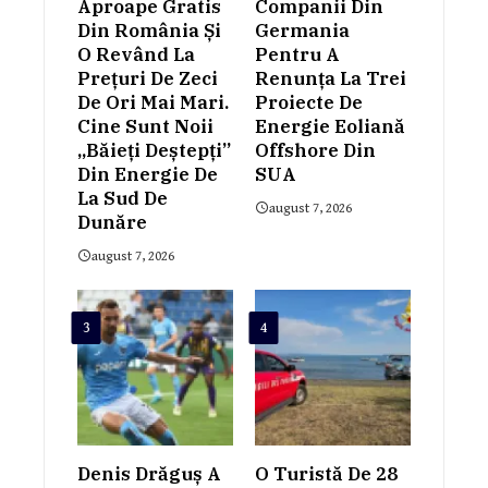
Aproape Gratis
Companii Din
Din România Și
Germania
O Revând La
Pentru A
Prețuri De Zeci
Renunța La Trei
De Ori Mai Mari.
Proiecte De
Cine Sunt Noii
Energie Eoliană
„băieți Deștepți”
Offshore Din
Din Energie De
SUA
La Sud De
august 7, 2026
Dunăre
august 7, 2026
3
4
Denis Drăguș A
O Turistă De 28