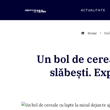
Skip
to
ACTUALITATE
content
Home
Un b
Un bol de cerea
slăbești. Exp