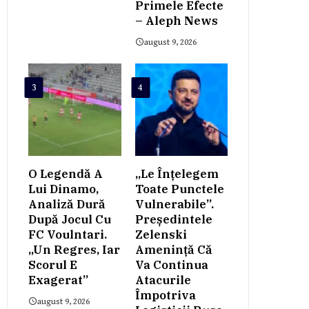
Primele Efecte
– Aleph News
august 9, 2026
3
4
O Legendă A
„Le Înțelegem
Lui Dinamo,
Toate Punctele
Analiză Dură
Vulnerabile”.
După Jocul Cu
Președintele
FC Voulntari.
Zelenski
„Un Regres, Iar
Amenință Că
Scorul E
Va Continua
Exagerat”
Atacurile
Împotriva
august 9, 2026