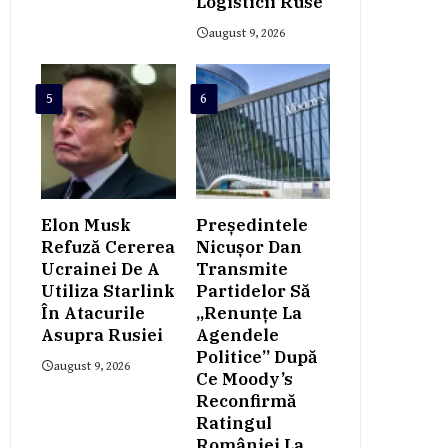
Logisticii Ruse
august 9, 2026
5
6
Elon Musk
Președintele
Refuză Cererea
Nicușor Dan
Ucrainei De A
Transmite
Utiliza Starlink
Partidelor Să
În Atacurile
„renunțe La
Asupra Rusiei
Agendele
Politice” După
august 9, 2026
Ce Moody’s
Reconfirmă
Ratingul
României La