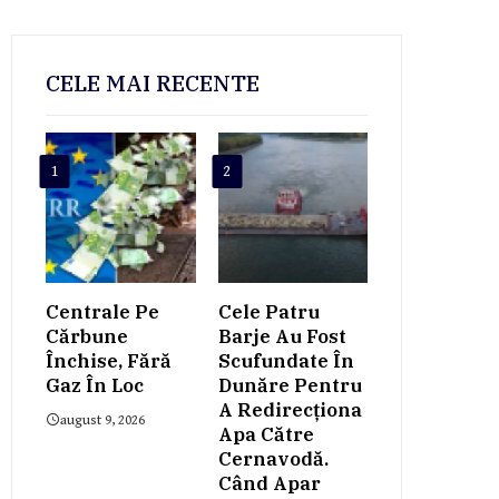
CELE MAI RECENTE
1
2
Centrale Pe
Cele Patru
Cărbune
Barje Au Fost
Închise, Fără
Scufundate În
Gaz În Loc
Dunăre Pentru
A Redirecționa
august 9, 2026
Apa Către
Cernavodă.
Când Apar