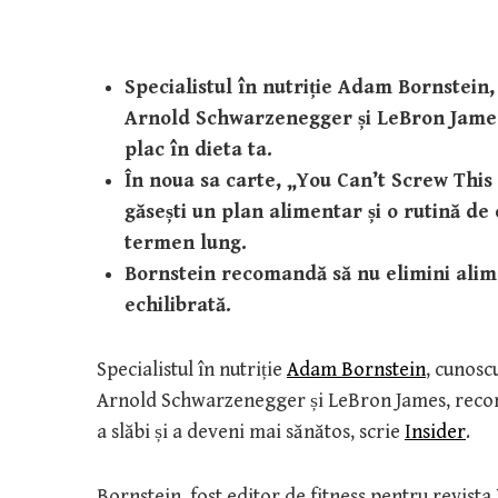
Specialistul în nutriție Adam Bornstein
Arnold Schwarzenegger și LeBron James,
plac în dieta ta.
În noua sa carte, „You Can’t Screw This
găsești un plan alimentar și o rutină de 
termen lung.
Bornstein recomandă să nu elimini alimen
echilibrată.
Specialistul în nutriție
Adam Bornstein
, cunosc
Arnold Schwarzenegger și LeBron James, recom
a slăbi și a deveni mai sănătos, scrie
Insider
.
Bornstein, fost editor de fitness pentru revista