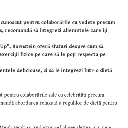
, cunoscut pentru colaborările cu vedete precum
 recomandă să integrezi aliemntele care îți
 Up”, Bornstein oferă sfaturi despre cum să
exerciții fizice pe care să le poți respecta pe
tele delicioase, ci să le integrezi într-o dietă
ut pentru colaborările sale cu celebrități precum
andă abordarea relaxată a regulilor de dietă pentru
 Men’s Health și redactor-șef al newsletter-ului de e-