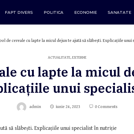
FAPT DIVERS
POLITICA
ECONOMIE
SANATATE
ol de cereale cu lapte la micul dejun te ajută să slăbești. Explicațiile unui s
ACTUALITATE
,
EXTERNE
le cu lapte la micul d
licațiile unui speciali
admin
iunie 24, 2023
0 Comments