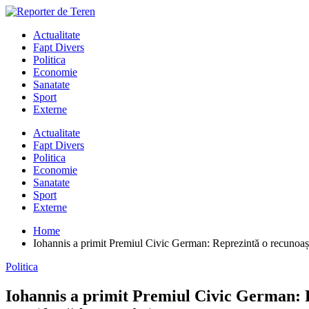
Skip
to
Actualitate
content
Fapt Divers
Politica
Economie
Sanatate
Sport
Externe
Actualitate
Fapt Divers
Politica
Economie
Sanatate
Sport
Externe
Home
Iohannis a primit Premiul Civic German: Reprezintă o recunoașt
Politica
Iohannis a primit Premiul Civic German: R