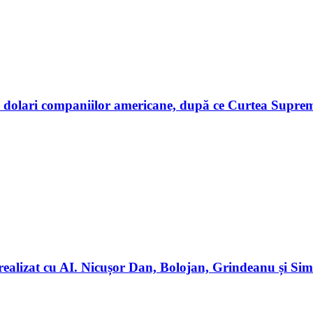
dolari companiilor americane, după ce Curtea Supremă 
realizat cu AI. Nicușor Dan, Bolojan, Grindeanu și Simi