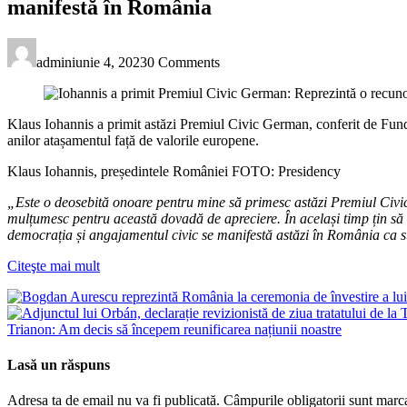
manifestă în România
admin
iunie 4, 2023
0 Comments
Klaus Iohannis a primit astăzi Premiul Civic German, conferit de Funda
anilor atașamentul față de valorile europene.
Klaus Iohannis, președintele României FOTO: Presidency
„Este o deosebită onoare pentru mine să primesc astăzi Premiul Civic
mulțumesc pentru această dovadă de apreciere. În același timp țin să 
democrația și angajamentul civic se manifestă astăzi în România c
Citeşte mai mult
Trianon: Am decis să începem reunificarea națiunii noastre
Lasă un răspuns
Adresa ta de email nu va fi publicată.
Câmpurile obligatorii sunt marc