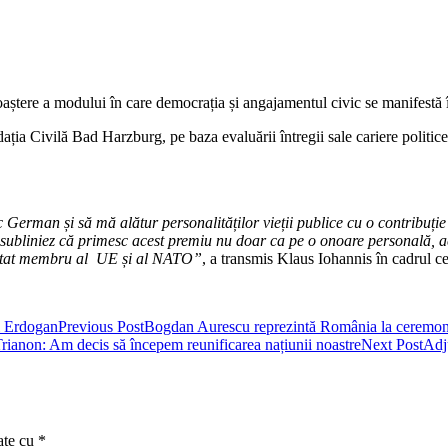
ția Civilă Bad Harzburg, pe baza evaluării întregii sale cariere politic
 German și să mă alătur personalităților vieții publice cu o contribuți
subliniez că primesc acest premiu nu doar ca pe o onoare personală, ac
a stat membru al UE și al NATO”
, a transmis Klaus Iohannis în cadrul 
Previous Post
Bogdan Aurescu reprezintă România la ceremonia
Next Post
Adju
ate cu
*