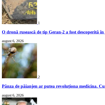
1
O dronă rusească de tip Geran-2 a fost descoperită în
august 6, 2026
2
Pânza de păianjen ar putea revoluționa medicina. Cum 
august 6, 2026