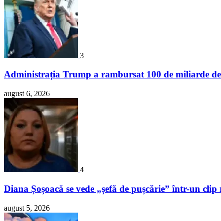
3
Administrația Trump a rambursat 100 de miliarde de 
august 6, 2026
4
Diana Șoșoacă se vede „șefă de pușcărie” într-un clip 
august 5, 2026