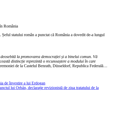
e. Șeful statului român a punctat că România a dovedit de-a lungul
e deosebită la promovarea democrației și a binelui comun. Vă
eastă distincție reprezintă o recunoaștere a modului în care
ceremoniei de la Castelul Benrath, Düsseldorf, Republica Federală…
 de învestire a lui Erdogan
nctul lui Orbán, declarație revizionistă de ziua tratatului de la