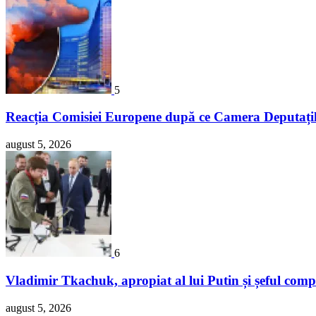
5
Reacția Comisiei Europene după ce Camera Deputațil
august 5, 2026
6
Vladimir Tkachuk, apropiat al lui Putin și șeful comp
august 5, 2026