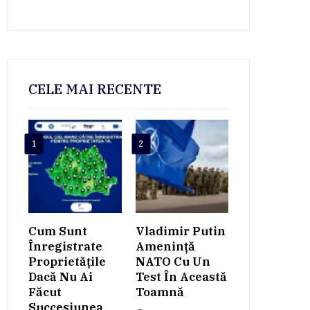
CELE MAI RECENTE
1
2
Cum Sunt
Vladimir Putin
Înregistrate
Amenință
Proprietățile
NATO Cu Un
Dacă Nu Ai
Test În Această
Făcut
Toamnă
Succesiunea