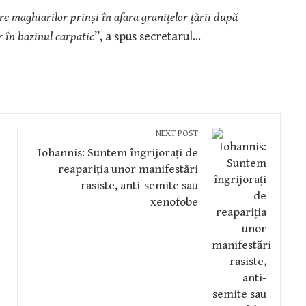
re maghiarilor prinși în afara granițelor țării după
r în bazinul carpatic
”, a spus secretarul…
NEXT POST
Iohannis: Suntem îngrijorați de
reapariția unor manifestări
rasiste, anti-semite sau
xenofobe