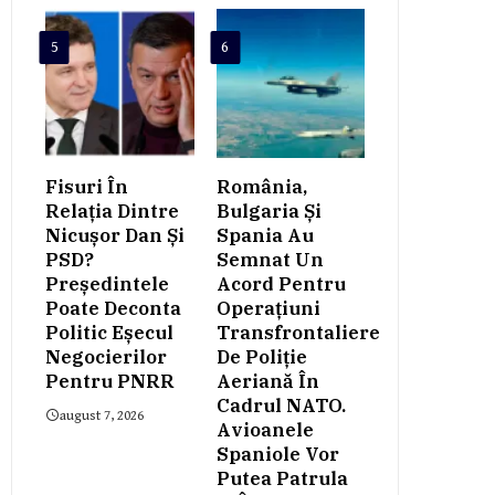
5
6
Fisuri În
România,
Relația Dintre
Bulgaria Și
Nicușor Dan Și
Spania Au
PSD?
Semnat Un
Președintele
Acord Pentru
Poate Deconta
Operațiuni
Politic Eșecul
Transfrontaliere
Negocierilor
De Poliție
Pentru PNRR
Aeriană În
Cadrul NATO.
august 7, 2026
Avioanele
Spaniole Vor
Putea Patrula