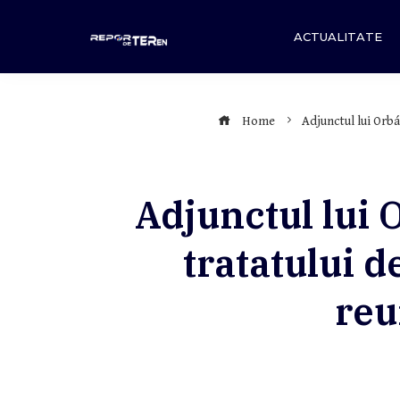
Skip
to
ACTUALITATE
content
Home
Adjunctul lui Orbá
Adjunctul lui 
tratatului 
reu