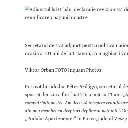
Secretarul de stat adjunct pentru politică nați
ocazia a 103 ani de la Trianon, că maghiarii vor
Viktor Orban FOTO Inquam Photos
Potrivit hirado.hu, Péter Szilágyi, secretarul de
spus că decizia a fost luată în urmă cu 13 ani: „
N
compatrioții noștri. Am decis să începem reunificarea
din nou membri cu drepturi depline ai națiunii
”. D
„Podului Apartenenței” în Porva, județul Vesz