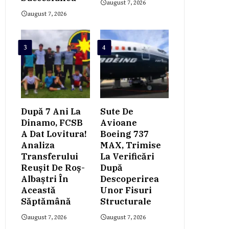
august 7, 2026
august 7, 2026
3
4
După 7 Ani La
Sute De
Dinamo, FCSB
Avioane
A Dat Lovitura!
Boeing 737
Analiza
MAX, Trimise
Transferului
La Verificări
Reușit De Roș-
După
Albaștri În
Descoperirea
Această
Unor Fisuri
Săptămână
Structurale
august 7, 2026
august 7, 2026