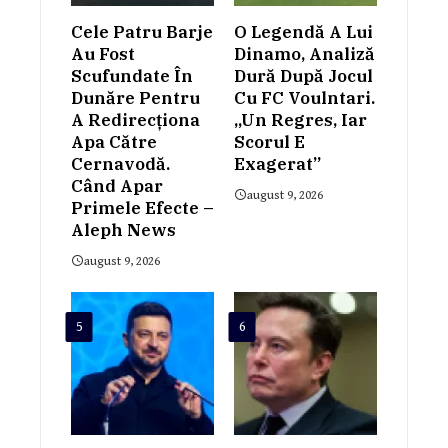
Cele Patru Barje
O Legendă A Lui
Au Fost
Dinamo, Analiză
Scufundate În
Dură După Jocul
Dunăre Pentru
Cu FC Voulntari.
A Redirecționa
„Un Regres, Iar
Apa Către
Scorul E
Cernavodă.
Exagerat”
Când Apar
august 9, 2026
Primele Efecte –
Aleph News
august 9, 2026
5
6