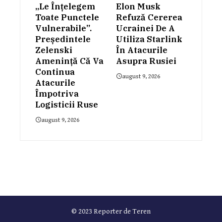
„Le Înțelegem
Elon Musk
Toate Punctele
Refuză Cererea
Vulnerabile”.
Ucrainei De A
Președintele
Utiliza Starlink
Zelenski
În Atacurile
Amenință Că Va
Asupra Rusiei
Continua
august 9, 2026
Atacurile
Împotriva
Logisticii Ruse
august 9, 2026
© 2023 Reporter de Teren