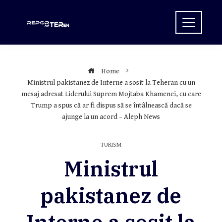
Skip
to
content
Home
Ministrul pakistanez de Interne a sosit la Teheran cu un
mesaj adresat Liderului Suprem Mojtaba Khamenei, cu care
Trump a spus că ar fi dispus să se întâlnească dacă se
ajunge la un acord – Aleph News
TURISM
Ministrul
pakistanez de