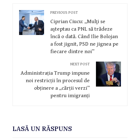
PREVIOUS POST
Ciprian Ciucu: „Mulţi se
aşteptau ca PNL să trădeze
încă o dată. Când Ilie Bolojan
a fost jignit, PSD ne jignea pe
fiecare dintre noi”
NEXT POST
Administrația Trump impune
noi restricții în procesul de
obținere a „cărții verzi”
pentru imigranți
LASĂ UN RĂSPUNS