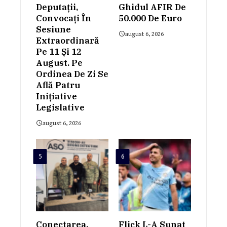
Deputații,
Ghidul AFIR De
Convocați În
50.000 De Euro
Sesiune
august 6, 2026
Extraordinară
Pe 11 Și 12
August. Pe
Ordinea De Zi Se
Află Patru
Inițiative
Legislative
august 6, 2026
5
6
Conectarea,
Flick L-A Sunat