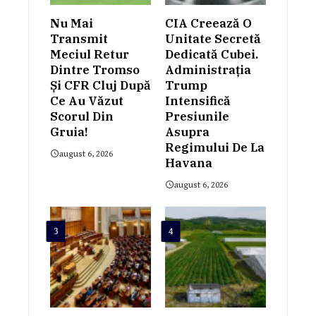
Nu Mai
CIA Creează O
Transmit
Unitate Secretă
Meciul Retur
Dedicată Cubei.
Dintre Tromso
Administrația
Și CFR Cluj După
Trump
Ce Au Văzut
Intensifică
Scorul Din
Presiunile
Gruia!
Asupra
Regimului De La
august 6, 2026
Havana
august 6, 2026
3
4