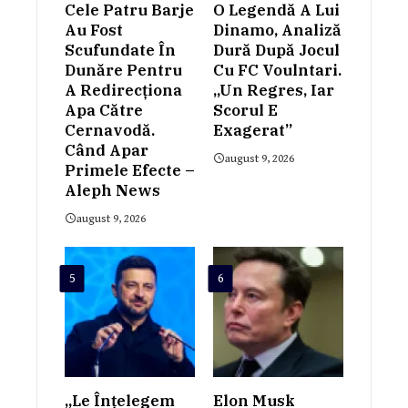
Cele Patru Barje
O Legendă A Lui
Au Fost
Dinamo, Analiză
Scufundate În
Dură După Jocul
Dunăre Pentru
Cu FC Voulntari.
A Redirecționa
„Un Regres, Iar
Apa Către
Scorul E
Cernavodă.
Exagerat”
Când Apar
august 9, 2026
Primele Efecte –
Aleph News
august 9, 2026
5
6
„Le Înțelegem
Elon Musk