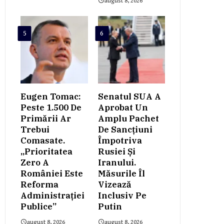
august 8, 2026
5
6
Eugen Tomac:
Senatul SUA A
Peste 1.500 De
Aprobat Un
Primării Ar
Amplu Pachet
Trebui
De Sancțiuni
Comasate.
Împotriva
„Prioritatea
Rusiei Și
Zero A
Iranului.
României Este
Măsurile Îl
Reforma
Vizează
Administrației
Inclusiv Pe
Publice”
Putin
august 8, 2026
august 8, 2026