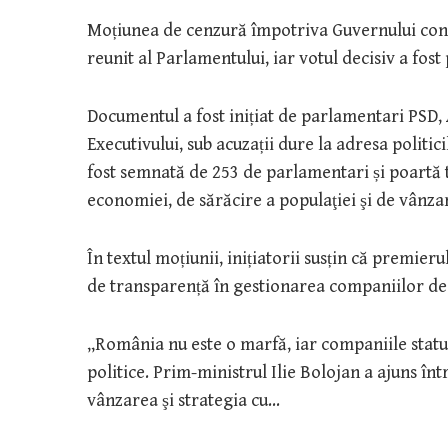
Moțiunea de cenzură împotriva Guvernului condu
reunit al Parlamentului, iar votul decisiv a fos
Documentul a fost inițiat de parlamentari PSD,
Executivului, sub acuzații dure la adresa polit
fost semnată de 253 de parlamentari și poartă 
economiei, de sărăcire a populaţiei şi de vânzar
În textul moțiunii, inițiatorii susțin că premier
de transparență în gestionarea companiilor de 
„România nu este o marfă, iar companiile statul
politice. Prim-ministrul Ilie Bolojan a ajuns î
vânzarea şi strategia cu…