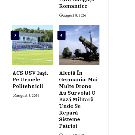
Romantice
august 8, 2026
3
4
ACS USV Iași,
Alertă În
Pe Urmele
Germania: Mai
Politehnicii
Multe Drone
Au Survolat O
august 8, 2026
Bază Militară
Unde Se
Repară
Sisteme
Patriot