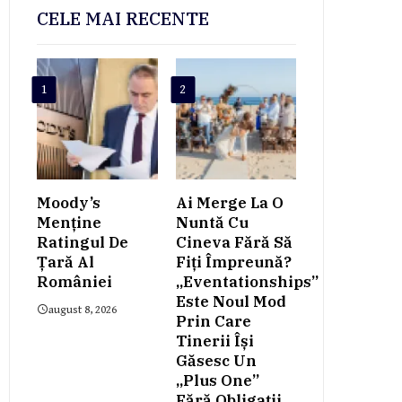
CELE MAI RECENTE
1
2
Moody’s
Ai Merge La O
Menține
Nuntă Cu
Ratingul De
Cineva Fără Să
Țară Al
Fiți Împreună?
României
„Eventationships”
Este Noul Mod
august 8, 2026
Prin Care
Tinerii Își
Găsesc Un
„plus One”
Fără Obligații