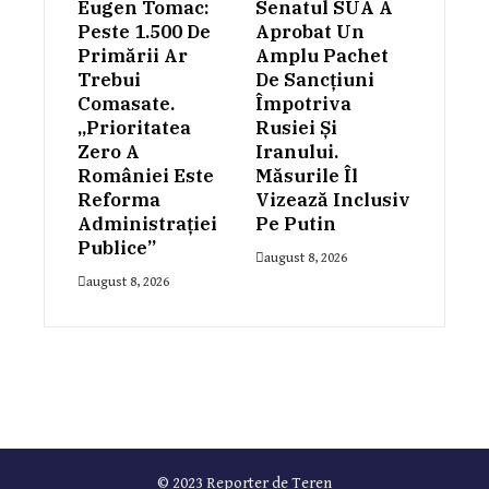
Eugen Tomac:
Senatul SUA A
Peste 1.500 De
Aprobat Un
Primării Ar
Amplu Pachet
Trebui
De Sancțiuni
Comasate.
Împotriva
„Prioritatea
Rusiei Și
Zero A
Iranului.
României Este
Măsurile Îl
Reforma
Vizează Inclusiv
Administrației
Pe Putin
Publice”
august 8, 2026
august 8, 2026
© 2023 Reporter de Teren