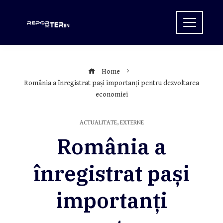
Skip
to
content
Home
România a înregistrat pași importanți pentru dezvoltarea
economiei
ACTUALITATE
,
EXTERNE
România a
înregistrat pași
importanți