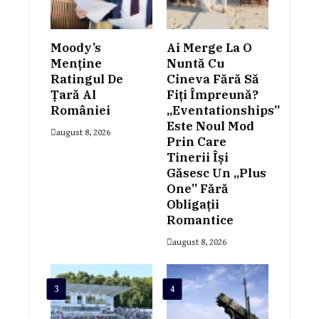
Moody’s
Ai Merge La O
Menține
Nuntă Cu
Ratingul De
Cineva Fără Să
Țară Al
Fiți Împreună?
României
„Eventationships”
Este Noul Mod
august 8, 2026
Prin Care
Tinerii Își
Găsesc Un „plus
One” Fără
Obligații
Romantice
august 8, 2026
3
4