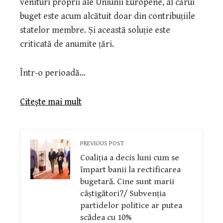
venituri proprii ale Uniunii Europene, al cărui
buget este acum alcătuit doar din contribuțiile
statelor membre. Și această soluție este
criticată de anumite țări.
Într-o perioadă…
Citeşte mai mult
PREVIOUS POST
Coaliția a decis luni cum se
împart banii la rectificarea
bugetară. Cine sunt marii
câștigători?/ Subvenția
partidelor politice ar putea
scădea cu 10%