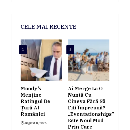
CELE MAI RECENTE
1
2
Moody’s
Ai Merge La O
Menține
Nuntă Cu
Ratingul De
Cineva Fără Să
Țară Al
Fiți Împreună?
României
„Eventationships”
Este Noul Mod
august 8, 2026
Prin Care