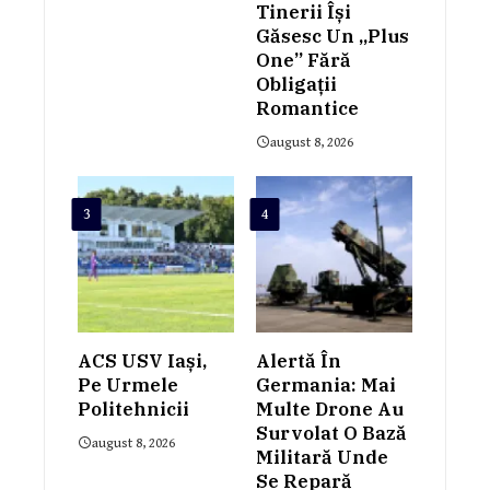
Tinerii Își
Găsesc Un „plus
One” Fără
Obligații
Romantice
august 8, 2026
3
4
ACS USV Iași,
Alertă În
Pe Urmele
Germania: Mai
Politehnicii
Multe Drone Au
Survolat O Bază
august 8, 2026
Militară Unde
Se Repară