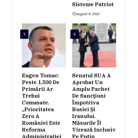
Sisteme Patriot
august 8, 2026
5
6
Eugen Tomac:
Senatul SUA A
Peste 1.500 De
Aprobat Un
Primării Ar
Amplu Pachet
Trebui
De Sancțiuni
Comasate.
Împotriva
„Prioritatea
Rusiei Și
Zero A
Iranului.
României Este
Măsurile Îl
Reforma
Vizează Inclusiv
Administrației
Pe Putin