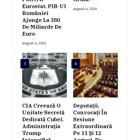
Eurostat. PIB-Ul
august 6, 2026
României
Ajunge La 380
De Miliarde De
Euro
august 6, 2026
3
4
CIA Creează O
Deputații,
Unitate Secretă
Convocați În
Dedicată Cubei.
Sesiune
Administrația
Extraordinară
Trump
Pe 11 Și 12
Intensifică
August. Pe