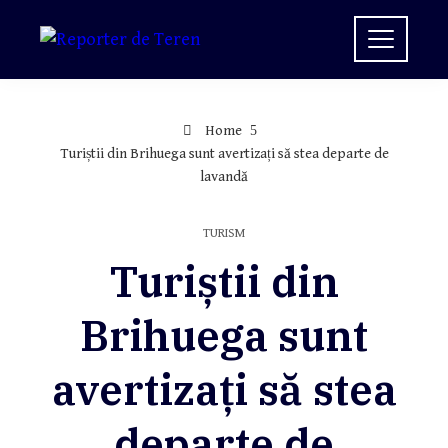
Skip
to
content
Home
Turiștii din Brihuega sunt avertizați să stea departe de
lavandă
TURISM
Turiștii din
Brihuega sunt
avertizați să stea
departe de