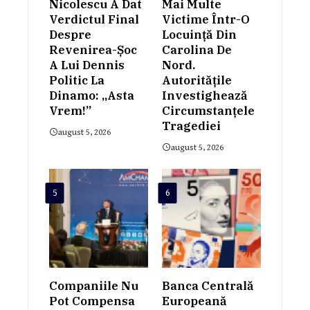
Nicolescu A Dat
Mai Multe
Verdictul Final
Victime Într-O
Despre
Locuință Din
Revenirea-Șoc
Carolina De
A Lui Dennis
Nord.
Politic La
Autoritățile
Dinamo: „Asta
Investighează
Vrem!”
Circumstanțele
Tragediei
august 5, 2026
august 5, 2026
5
6
Companiile Nu
Banca Centrală
Pot Compensa
Europeană