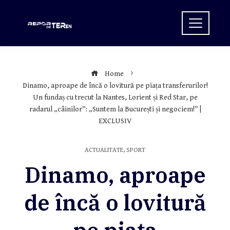
Skip
to
content
Home
Dinamo, aproape de încă o lovitură pe piața transferurilor!
Un fundaș cu trecut la Nantes, Lorient și Red Star, pe
radarul „câinilor”: „Suntem la București și negociem!” |
EXCLUSIV
ACTUALITATE
,
SPORT
Dinamo, aproape
de încă o lovitură