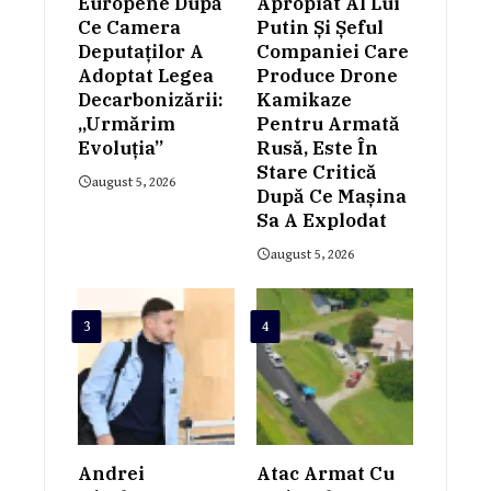
Europene După
Apropiat Al Lui
Ce Camera
Putin Și Șeful
Deputaților A
Companiei Care
Adoptat Legea
Produce Drone
Decarbonizării:
Kamikaze
„Urmărim
Pentru Armată
Evoluția”
Rusă, Este În
Stare Critică
august 5, 2026
După Ce Mașina
Sa A Explodat
august 5, 2026
3
4
Andrei
Atac Armat Cu