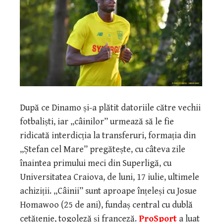
După ce Dinamo și-a plătit datoriile către vechii
fotbaliști, iar „câinilor” urmează să le fie
ridicată interdicția la transferuri, formația din
„Ștefan cel Mare” pregătește, cu câteva zile
înaintea primului meci din Superligă, cu
Universitatea Craiova, de luni, 17 iulie, ultimele
achiziții. „Câinii” sunt aproape înțeleși cu Josue
Homawoo (25 de ani), fundaș central cu dublă
cetățenie, togoleză și franceză.
ProSport
a luat