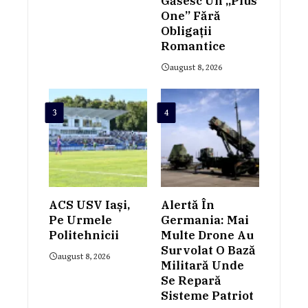
Găsesc Un „plus
One” Fără
Obligații
Romantice
august 8, 2026
3
4
ACS USV Iași,
Alertă În
Pe Urmele
Germania: Mai
Politehnicii
Multe Drone Au
Survolat O Bază
august 8, 2026
Militară Unde
Se Repară
Sisteme Patriot