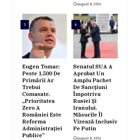
august 8, 2026
5
6
Eugen Tomac:
Senatul SUA A
Peste 1.500 De
Aprobat Un
Primării Ar
Amplu Pachet
Trebui
De Sancțiuni
Comasate.
Împotriva
„Prioritatea
Rusiei Și
Zero A
Iranului.
României Este
Măsurile Îl
Reforma
Vizează Inclusiv
Administrației
Pe Putin
Publice”
august 8, 2026