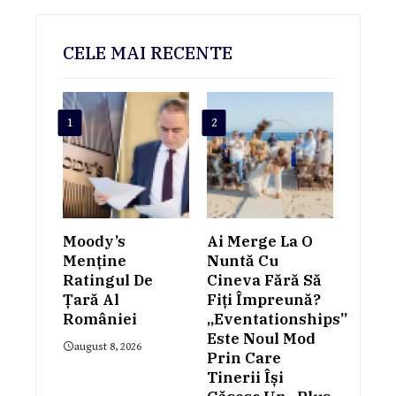
CELE MAI RECENTE
1
2
Moody’s
Ai Merge La O
Menține
Nuntă Cu
Ratingul De
Cineva Fără Să
Țară Al
Fiți Împreună?
României
„Eventationships”
Este Noul Mod
august 8, 2026
Prin Care
Tinerii Își