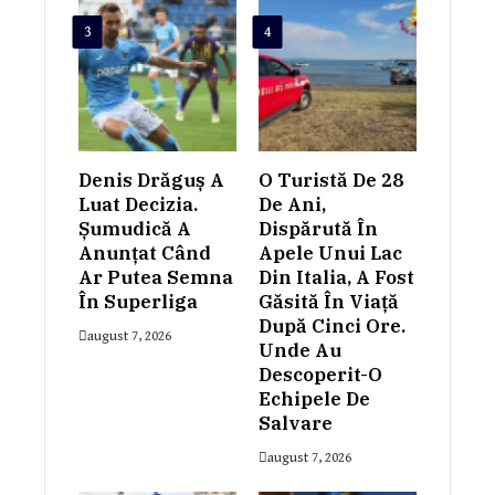
3
4
Denis Drăguș A
O Turistă De 28
Luat Decizia.
De Ani,
Șumudică A
Dispărută În
Anunțat Când
Apele Unui Lac
Ar Putea Semna
Din Italia, A Fost
În Superliga
Găsită În Viață
După Cinci Ore.
august 7, 2026
Unde Au
Descoperit-O
Echipele De
Salvare
august 7, 2026