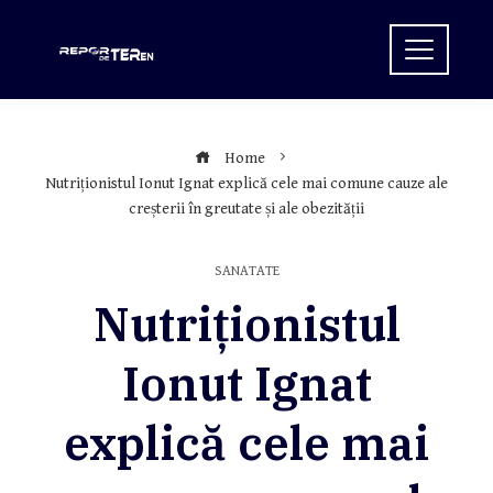
Skip
to
content
Home
Nutriționistul Ionut Ignat explică cele mai comune cauze ale
creșterii în greutate și ale obezității
SANATATE
Nutriționistul
Ionut Ignat
explică cele mai