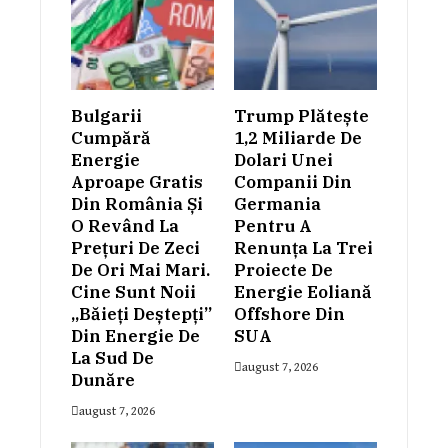
Bulgarii
Trump Plătește
Cumpără
1,2 Miliarde De
Energie
Dolari Unei
Aproape Gratis
Companii Din
Din România Și
Germania
O Revând La
Pentru A
Prețuri De Zeci
Renunța La Trei
De Ori Mai Mari.
Proiecte De
Cine Sunt Noii
Energie Eoliană
„băieți Deștepți”
Offshore Din
Din Energie De
SUA
La Sud De
august 7, 2026
Dunăre
august 7, 2026