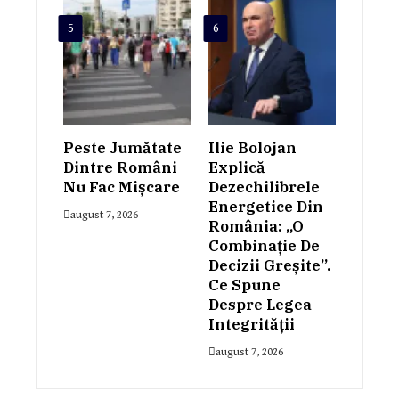
5
6
Peste Jumătate
Ilie Bolojan
Dintre Români
Explică
Nu Fac Mișcare
Dezechilibrele
Energetice Din
august 7, 2026
România: „O
Combinație De
Decizii Greșite”.
Ce Spune
Despre Legea
Integrității
august 7, 2026