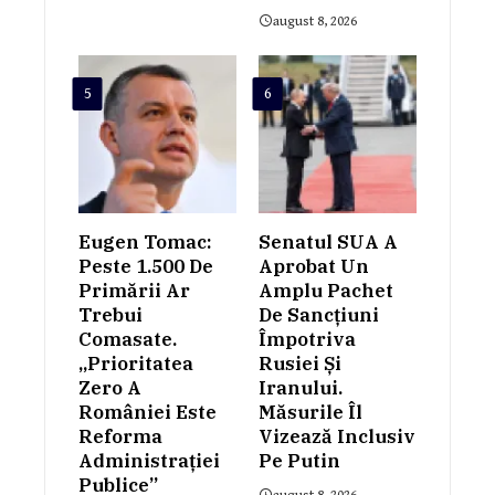
august 8, 2026
5
6
Eugen Tomac:
Senatul SUA A
Peste 1.500 De
Aprobat Un
Primării Ar
Amplu Pachet
Trebui
De Sancțiuni
Comasate.
Împotriva
„Prioritatea
Rusiei Și
Zero A
Iranului.
României Este
Măsurile Îl
Reforma
Vizează Inclusiv
Administrației
Pe Putin
Publice”