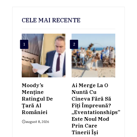
CELE MAI RECENTE
1
2
Moody’s
Ai Merge La O
Menține
Nuntă Cu
Ratingul De
Cineva Fără Să
Țară Al
Fiți Împreună?
României
„Eventationships”
Este Noul Mod
august 8, 2026
Prin Care
Tinerii Își