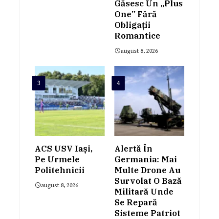
Găsesc Un „plus
One” Fără
Obligații
Romantice
august 8, 2026
3
4
ACS USV Iași,
Alertă În
Pe Urmele
Germania: Mai
Politehnicii
Multe Drone Au
Survolat O Bază
august 8, 2026
Militară Unde
Se Repară
Sisteme Patriot