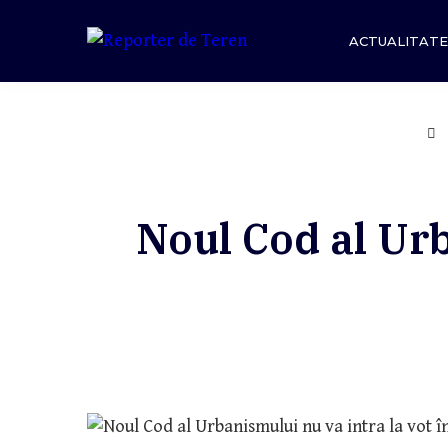
Skip
to
ACTUALITATE
content
Noul Cod al Urb