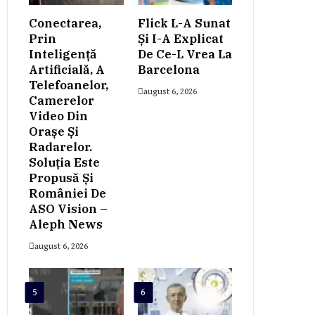
Conectarea,
Flick L-A Sunat
Prin
Și I-A Explicat
Inteligență
De Ce-L Vrea La
Artificială, A
Barcelona
Telefoanelor,
august 6, 2026
Camerelor
Video Din
Orașe Și
Radarelor.
Soluția Este
Propusă Și
României De
ASO Vision –
Aleph News
august 6, 2026
5
6