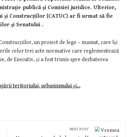
straţie publică şi Comisiei juridice. Ulterior,
 și Construcțiilor (CATUC) ar fi urmat să fie
or şi Senatului .
Construcțiilor, un proiect de lege – mamut, care își
rile celor trei acte normative care reglementează
ie, de Executiv, și a fost trimis spre dezbaterea
ării teritoriului, urbanismului şi…
NEXT POST