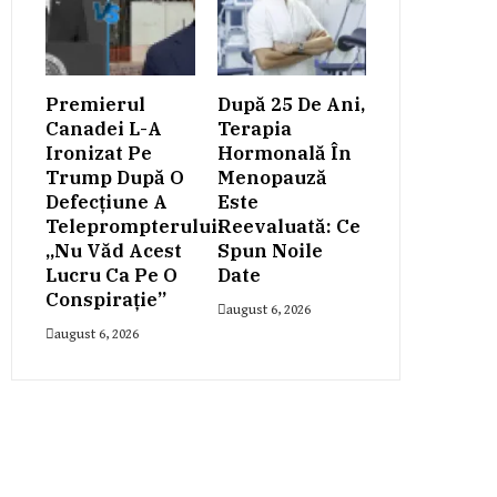
Premierul
După 25 De Ani,
Canadei L-A
Terapia
Ironizat Pe
Hormonală În
Trump După O
Menopauză
Defecțiune A
Este
Teleprompterului:
Reevaluată: Ce
„Nu Văd Acest
Spun Noile
Lucru Ca Pe O
Date
Conspiraţie”
august 6, 2026
august 6, 2026