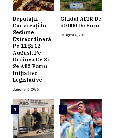
Deputații,
Ghidul AFIR De
Convocați În
50.000 De Euro
Sesiune
august 6, 2026
Extraordinară
Pe 11 Și 12
August. Pe
Ordinea De Zi
Se Află Patru
Inițiative
Legislative
august 6, 2026
3
4