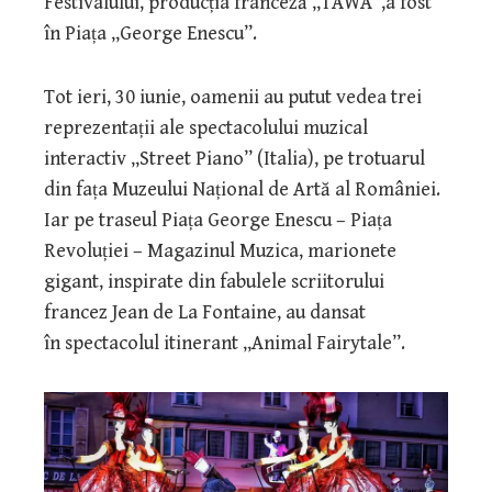
Festivalului, producția franceză „TAWA”,a fost
în Piața „George Enescu”.
Tot ieri, 30 iunie, oamenii au putut vedea trei
reprezentații ale spectacolului muzical
interactiv „Street Piano” (Italia), pe trotuarul
din fața Muzeului Național de Artă al României.
Iar pe traseul Piața George Enescu – Piața
Revoluției – Magazinul Muzica, marionete
gigant, inspirate din fabulele scriitorului
francez Jean de La Fontaine, au dansat
în spectacolul itinerant „Animal Fairytale”.