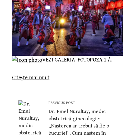
VEZI
GALERIA
FOTO
POZA
1 /…
Citeşte mai mult
PREVIOUS POST
Dr. Emel Nuraltay, medic
obstetrică-ginecologie:
„Nașterea ar trebui să fie o
bucurie!“. Cum naștem în