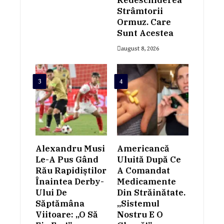
Strâmtorii
Ormuz. Care
Sunt Acestea
august 8, 2026
3
4
Alexandru Musi
Americancă
Le-A Pus Gând
Uluită După Ce
Rău Rapidiștilor
A Comandat
Înaintea Derby-
Medicamente
Ului De
Din Străinătate.
Săptămâna
„Sistemul
Viitoare: „O Să
Nostru E O