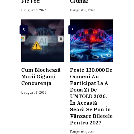
Fie Foc!”
Glumă!”
august 8, 2026
august 8, 2026
5
6
Cum Blochează
Peste 130.000 De
Marii Giganți
Oameni Au
Concurența
Participat La A
Doua Zi De
august 8, 2026
UNTOLD 2026.
În Această
Seară Se Pun În
Vânzare Biletele
Pentru 2027
august 8, 2026