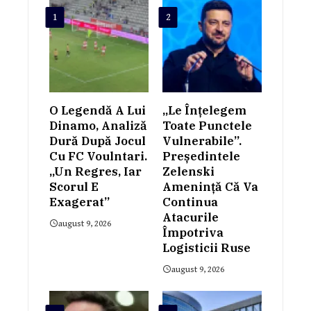
1
2
O Legendă A Lui
„Le Înțelegem
Dinamo, Analiză
Toate Punctele
Dură După Jocul
Vulnerabile”.
Cu FC Voulntari.
Președintele
„Un Regres, Iar
Zelenski
Scorul E
Amenință Că Va
Exagerat”
Continua
Atacurile
august 9, 2026
Împotriva
Logisticii Ruse
august 9, 2026