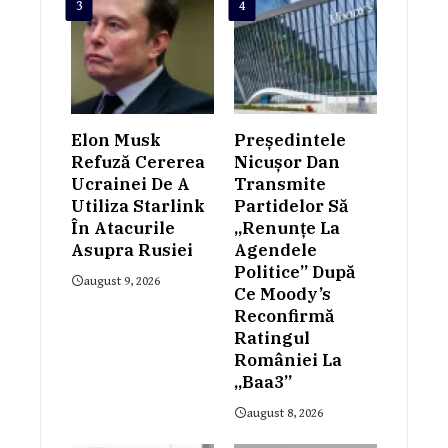
3
4
Elon Musk
Președintele
Refuză Cererea
Nicușor Dan
Ucrainei De A
Transmite
Utiliza Starlink
Partidelor Să
În Atacurile
„renunțe La
Asupra Rusiei
Agendele
Politice” După
august 9, 2026
Ce Moody’s
Reconfirmă
Ratingul
României La
„Baa3”
august 8, 2026