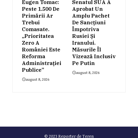
Eugen Tomac:
Senatul SUA A
Peste 1.500 De
Aprobat Un
Primării Ar
Amplu Pachet
Trebui
De Sancțiuni
Comasate.
Împotriva
„Prioritatea
Rusiei Și
Zero A
Iranului.
României Este
Măsurile Îl
Reforma
Vizează Inclusiv
Administrației
Pe Putin
Publice”
august 8, 2026
august 8, 2026
© 2023 Reporter de Teren