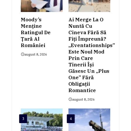
Moody’s
Ai Merge La O
Menține
Nuntă Cu
Ratingul De
Cineva Fără Să
Țară Al
Fiți Împreună?
României
„Eventationships”
Este Noul Mod
august 8, 2026
Prin Care
Tinerii Își
Găsesc Un „plus
One” Fără
Obligații
Romantice
august 8, 2026
3
4