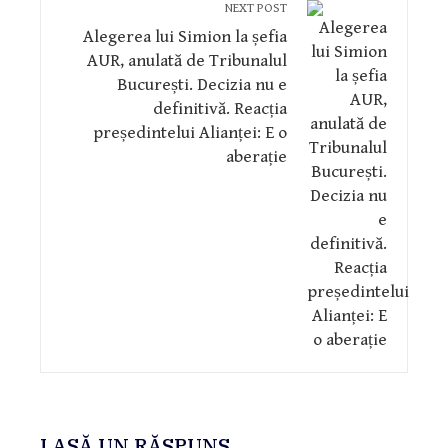
NEXT POST
Alegerea lui Simion la șefia
AUR, anulată de Tribunalul
București. Decizia nu e
definitivă. Reacția
președintelui Alianței: E o
aberație
LASĂ UN RĂSPUNS