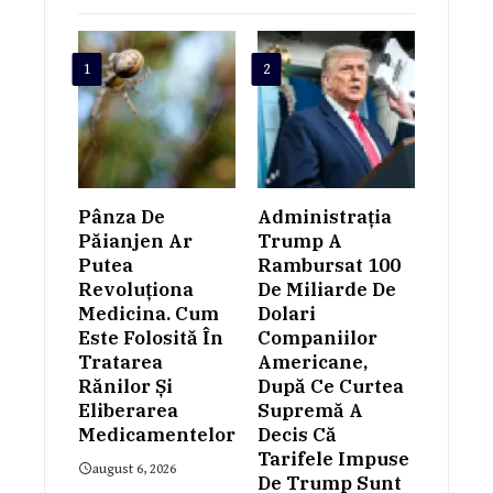
1
2
Pânza De
Administrația
Păianjen Ar
Trump A
Putea
Rambursat 100
Revoluționa
De Miliarde De
Medicina. Cum
Dolari
Este Folosită În
Companiilor
Tratarea
Americane,
Rănilor Și
După Ce Curtea
Eliberarea
Supremă A
Medicamentelor
Decis Că
Tarifele Impuse
august 6, 2026
De Trump Sunt