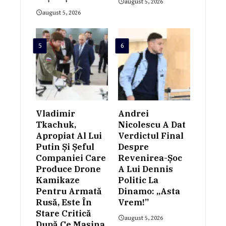
august 5, 2026
august 5, 2026
5
6
Vladimir
Andrei
Tkachuk,
Nicolescu A Dat
Apropiat Al Lui
Verdictul Final
Putin Și Șeful
Despre
Companiei Care
Revenirea-Șoc
Produce Drone
A Lui Dennis
Kamikaze
Politic La
Pentru Armată
Dinamo: „Asta
Rusă, Este În
Vrem!”
Stare Critică
august 5, 2026
După Ce Mașina