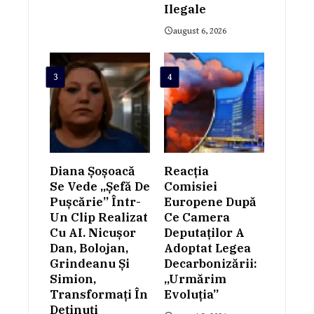
Ilegale
august 6, 2026
3
4
Diana Șoșoacă
Reacția
Se Vede „șefă De
Comisiei
Pușcărie” Într-
Europene După
Un Clip Realizat
Ce Camera
Cu AI. Nicușor
Deputaților A
Dan, Bolojan,
Adoptat Legea
Grindeanu Și
Decarbonizării:
Simion,
„Urmărim
Transformați În
Evoluția”
Deținuți