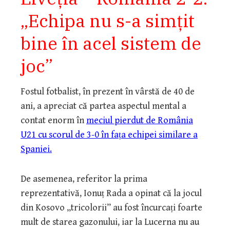
„Echipa nu s-a simțit
bine în acel sistem de
joc”
Fostul fotbalist, în prezent în vârstă de 40 de
ani, a apreciat că partea aspectul mental a
contat enorm în
meciul pierdut de România
U21 cu scorul de 3-0 în fața echipei similare a
Spaniei.
De asemenea, referitor la prima
reprezentativă, Ionuț Rada a opinat că la jocul
din Kosovo „tricolorii” au fost încurcați foarte
mult de starea gazonului, iar la Lucerna nu au