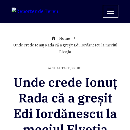
Skip
to
content
Home
Unde crede Ionuț Rada că a greșit Edi Iordănescu la meciul
Elveția
ACTUALITATE
,
SPORT
Unde crede Ionuț
Rada că a greșit
Edi Iordănescu la
meciul Elveția