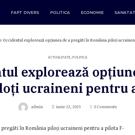
FAPT DIVERS
POLITICA
ECONOMIE
SANATA
o: Occidentul explorează opțiunea de a pregăti în România piloți ucraineni
ACTUALITATE
,
POLITICA
ntul explorează opțiune
oți ucraineni pentru a
admin
iunie 22, 2023
0 Comments