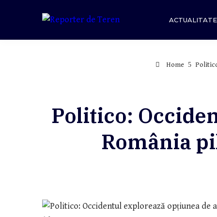
Skip
to
ACTUALITATE
content
Home
Politic
Politico: Occide
România pil