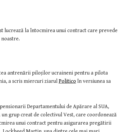
Vest lucrează la întocmirea unui contract care prevede
i noastre.
tea antrenării piloților ucraineni pentru a pilota
, a scris miercuri ziarul
Politico
în versiunea sa
 la pensionarii Departamentului de Apărare al SUA,
 că un grup creat de colectivul Vest, care coordonează
ocmirea unui contract pentru asigurarea pregătirii
co, Lockheed Martin, una dintre cele mai mari