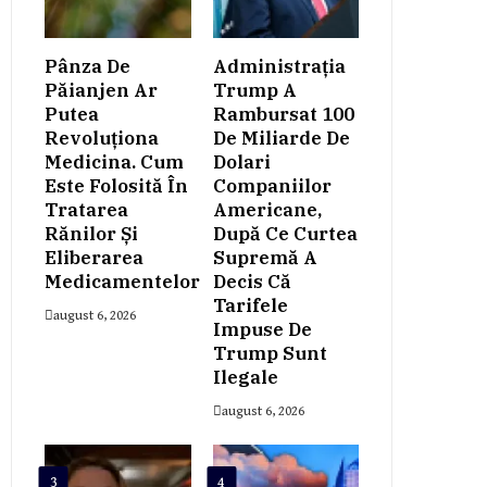
Pânza De
Administrația
Păianjen Ar
Trump A
Putea
Rambursat 100
Revoluționa
De Miliarde De
Medicina. Cum
Dolari
Este Folosită În
Companiilor
Tratarea
Americane,
Rănilor Și
După Ce Curtea
Eliberarea
Supremă A
Medicamentelor
Decis Că
Tarifele
august 6, 2026
Impuse De
Trump Sunt
Ilegale
august 6, 2026
3
4