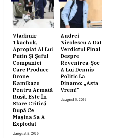
Vladimir
Andrei
Tkachuk,
Nicolescu A Dat
Apropiat Al Lui
Verdictul Final
Putin Și Șeful
Despre
Companiei
Revenirea-Șoc
Care Produce
A Lui Dennis
Drone
Politic La
Kamikaze
Dinamo: „Asta
Pentru Armată
Vrem!”
Rusă, Este În
august 5, 2026
Stare Critică
După Ce
Mașina Sa A
Explodat
august 5, 2026