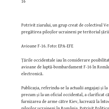
Potrivit ziarului, un grup creat de colectivul 
pregătirea piloților ucraineni pe teritoriul țări
Avioane F-16. Foto: EPA-EFE
Țările occidentale iau în considerare posibilita
avioane de luptă-bombardament F-16 în România
electronică.
Publicația, referindu-se la actualii angajați și
precum și la un oficial occidental, a clarificat
furnizarea de arme către Kiev, lucrează la înt
piloților ucraineni în România. Potrivit Politi