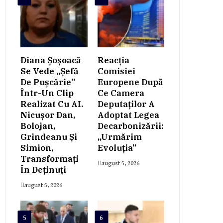
Diana Șoșoacă
Reacția
Se Vede „șefă
Comisiei
De Pușcărie”
Europene După
Într-Un Clip
Ce Camera
Realizat Cu AI.
Deputaților A
Nicușor Dan,
Adoptat Legea
Bolojan,
Decarbonizării:
Grindeanu Și
„Urmărim
Simion,
Evoluția”
Transformați
august 5, 2026
În Deținuți
august 5, 2026
5
6