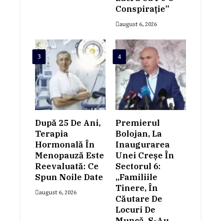
Conspiraţie”
august 6, 2026
3
4
După 25 De Ani,
Premierul
Terapia
Bolojan, La
Hormonală În
Inaugurarea
Menopauză Este
Unei Creșe În
Reevaluată: Ce
Sectorul 6:
Spun Noile Date
„Familiile
Tinere, În
august 6, 2026
Căutare De
Locuri De
Muncă, S-Au