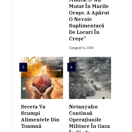
Mutat În Marile
Orașe. A Apărut
O Nevoie
Suplimentară
De Locuri În
Creșe”
august 6, 2026
5
6
Seceta Va
Netanyahu
Scumpi
Continuă
Alimentele Din
Operațiunile
Toamnă
Militare În Gaza