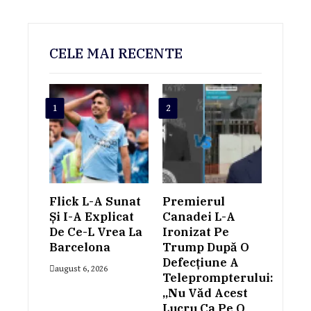
CELE MAI RECENTE
1
2
Flick L-A Sunat
Premierul
Și I-A Explicat
Canadei L-A
De Ce-L Vrea La
Ironizat Pe
Barcelona
Trump După O
Defecțiune A
august 6, 2026
Teleprompterului:
„Nu Văd Acest
Lucru Ca Pe O