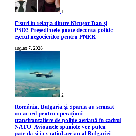
1
Fisuri în relația dintre Nicușor Dan și
PSD? Președintele poate deconta politic
eșecul negocierilor pentru PNRR
august 7, 2026
2
România, Bulgaria și Spania au semnat
un acord pentru operațiuni
transfrontaliere de poliție aeriană în cadrul
NATO. Avioanele spaniole vor putea
patrula și în spațiul aerian al Bulgariei