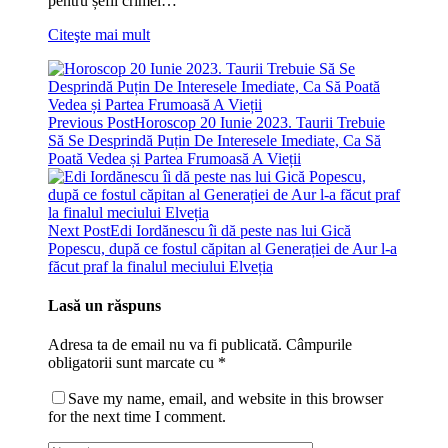
pentru șefii crimei…
Citeşte mai mult
Previous Post
Horoscop 20 Iunie 2023. Taurii Trebuie
Să Se Desprindă Puțin De Interesele Imediate, Ca Să
Poată Vedea și Partea Frumoasă A Vieții
Next Post
Edi Iordănescu îi dă peste nas lui Gică
Popescu, după ce fostul căpitan al Generației de Aur l-a
făcut praf la finalul meciului Elveția
Lasă un răspuns
Adresa ta de email nu va fi publicată.
Câmpurile
obligatorii sunt marcate cu
*
Save my name, email, and website in this browser
for the next time I comment.