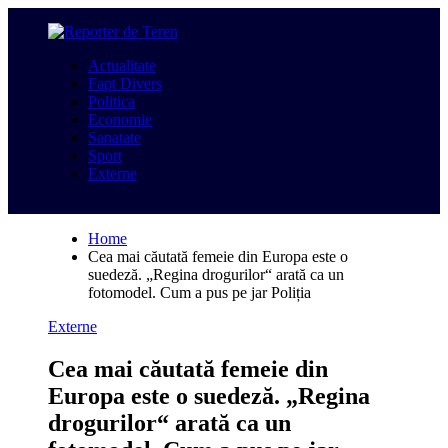
Skip
to
content
Actualitate
Fapt Divers
Politica
Economie
Sanatate
Sport
Externe
Home
Cea mai căutată femeie din Europa este o
suedeză. „Regina drogurilor“ arată ca un
fotomodel. Cum a pus pe jar Poliția
Externe
Cea mai căutată femeie din
Europa este o suedeză. „Regina
drogurilor“ arată ca un