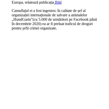
Europa, relatează publicația
Bild
Camuflajul ei a fost ingenios: în calitate de șef al
organizației internaționale de salvare a animalelor
„HundGarin”(cu 5.000 de urmăritori pe Facebook până
în decembrie 2020) ea ar fi preluat traficul de droguri
pentru șefii crimei organizate.