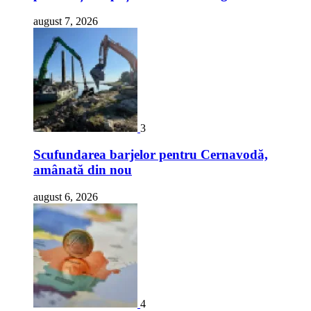
august 7, 2026
3
Scufundarea barjelor pentru Cernavodă,
amânată din nou
august 6, 2026
4