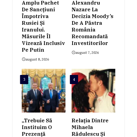
Amplu Pachet
Alexandru
De Sancțiuni
Nazare La
Împotriva
Decizia Moody’s
Rusiei Și
De A Păstra
Iranului.
România
Măsurile Îl
Recomandată
Vizează Inclusiv
Investitorilor
Pe Putin
august 7, 2026
august 8, 2026
3
4
„Trebuie Să
Relația Dintre
Instituim O
Mihaela
Prezență
Rădulescu Și