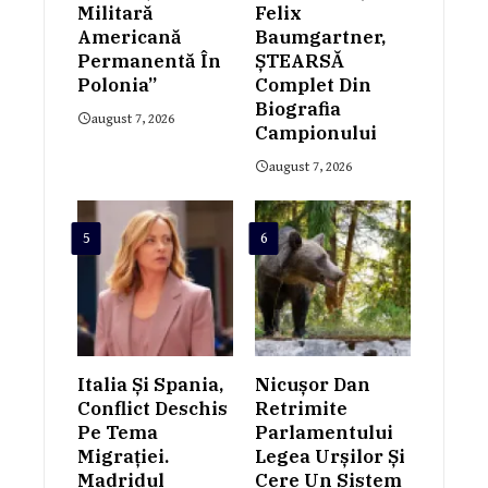
Militară
Felix
Americană
Baumgartner,
Permanentă În
ȘTEARSĂ
Polonia”
Complet Din
Biografia
august 7, 2026
Campionului
august 7, 2026
5
6
Italia Și Spania,
Nicușor Dan
Conflict Deschis
Retrimite
Pe Tema
Parlamentului
Migrației.
Legea Urșilor Și
Madridul
Cere Un Sistem