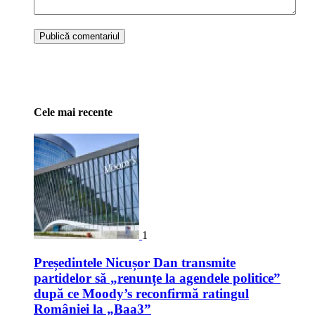
Cele mai recente
1
Președintele Nicușor Dan transmite
partidelor să „renunțe la agendele politice”
după ce Moody’s reconfirmă ratingul
României la „Baa3”