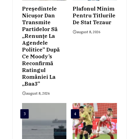
Președintele
Plafonul Minim
Nicușor Dan
Pentru Titlurile
Transmite
De Stat Tezaur
Partidelor Să
august 8, 2026
„renunțe La
Agendele
Politice” După
Ce Moody’s
Reconfirmă
Ratingul
României La
„Baa3”
august 8, 2026
3
4