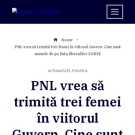
Skip
to
content
Home
PNL vrea să trimită trei femei în viitorul Guvern. Cine sunt
numele de pe lista liberalilor SURSE
ACTUALITATE
,
POLITICA
PNL vrea să
trimită trei femei
în viitorul
Guvern. Cine sunt