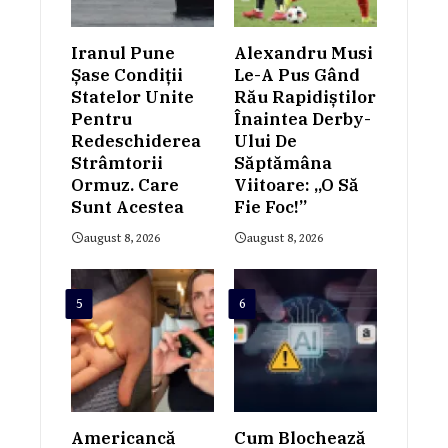
Iranul Pune
Alexandru Musi
Șase Condiții
Le-A Pus Gând
Statelor Unite
Rău Rapidiștilor
Pentru
Înaintea Derby-
Redeschiderea
Ului De
Strâmtorii
Săptămâna
Ormuz. Care
Viitoare: „O Să
Sunt Acestea
Fie Foc!”
august 8, 2026
august 8, 2026
5
6
Americancă
Cum Blochează