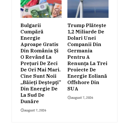
Bulgarii
Trump Plătește
Cumpără
1,2 Miliarde De
Energie
Dolari Unei
Aproape Gratis
Companii Din
Din România Și
Germania
O Revând La
Pentru A
Prețuri De Zeci
Renunța La Trei
De Ori Mai Mari.
Proiecte De
Cine Sunt Noii
Energie Eoliană
„băieți Deștepți”
Offshore Din
Din Energie De
SUA
La Sud De
august 7, 2026
Dunăre
august 7, 2026