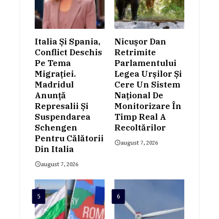
Italia Și Spania,
Nicușor Dan
Conflict Deschis
Retrimite
Pe Tema
Parlamentului
Migrației.
Legea Urșilor Și
Madridul
Cere Un Sistem
Anunță
Național De
Represalii Și
Monitorizare În
Suspendarea
Timp Real A
Schengen
Recoltărilor
Pentru Călătorii
august 7, 2026
Din Italia
august 7, 2026
5
6