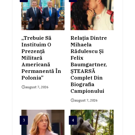
„Trebuie Să
Relația Dintre
Instituim O
Mihaela
Prezență
Rădulescu Și
Militară
Felix
Americană
Baumgartner,
Permanentă În
ȘTEARSĂ
Polonia”
Complet Din
Biografia
august 7, 2026
Campionului
august 7, 2026
3
4