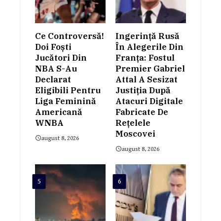
Ce Controversă!
Ingerință Rusă
Doi Foști
În Alegerile Din
Jucători Din
Franța: Fostul
NBA S-Au
Premier Gabriel
Declarat
Attal A Sesizat
Eligibili Pentru
Justiția După
Liga Feminină
Atacuri Digitale
Americană
Fabricate De
WNBA
Rețelele
Moscovei
august 8, 2026
august 8, 2026
5
6