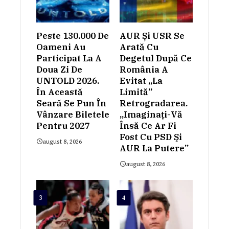
Peste 130.000 De
AUR Și USR Se
Oameni Au
Arată Cu
Participat La A
Degetul După Ce
Doua Zi De
România A
UNTOLD 2026.
Evitat „la
În Această
Limită”
Seară Se Pun În
Retrogradarea.
Vânzare Biletele
„Imaginaţi-Vă
Pentru 2027
Însă Ce Ar Fi
Fost Cu PSD Şi
august 8, 2026
AUR La Putere”
august 8, 2026
3
4