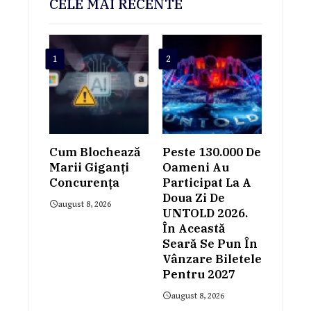
CELE MAI RECENTE
1
2
Cum Blochează
Peste 130.000 De
Marii Giganți
Oameni Au
Concurența
Participat La A
Doua Zi De
august 8, 2026
UNTOLD 2026.
În Această
Seară Se Pun În
Vânzare Biletele
Pentru 2027
august 8, 2026