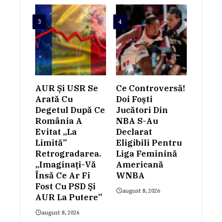
3
4
AUR Și USR Se
Ce Controversă!
Arată Cu
Doi Foști
Degetul După Ce
Jucători Din
România A
NBA S-Au
Evitat „la
Declarat
Limită”
Eligibili Pentru
Retrogradarea.
Liga Feminină
„Imaginaţi-Vă
Americană
Însă Ce Ar Fi
WNBA
Fost Cu PSD Şi
august 8, 2026
AUR La Putere”
august 8, 2026