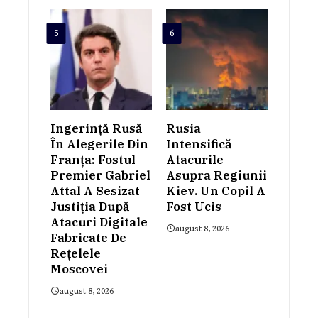
5
6
Ingerință Rusă
Rusia
În Alegerile Din
Intensifică
Franța: Fostul
Atacurile
Premier Gabriel
Asupra Regiunii
Attal A Sesizat
Kiev. Un Copil A
Justiția După
Fost Ucis
Atacuri Digitale
august 8, 2026
Fabricate De
Rețelele
Moscovei
august 8, 2026