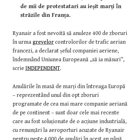
de mii de protestatari au ieșit marți în
străzile din Franța.
Ryanair a fost nevoită să anuleze 400 de zboruri
în urma
grevelor
controlorilor de trafic aerian
francezi, a declarat șeful companiei aeriene,
îndemnând Uniunea Europeană „să ia măsuri”,
scrie
INDEPENDENT
.
Anulările în masă de marți din întreaga Europă
– reprezentând unul din opt zboruri
programate de cea mai mare companie aeriană
de pe continent – sunt doar cele mai recente
care au fost soluționate de o acțiune industrială,
cu renunțări la aeroporturi acuzate de Ryanair
pentru peste 4.000 de anulări în acest an până