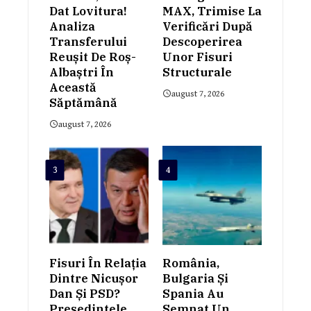
Dat Lovitura!
MAX, Trimise La
Analiza
Verificări După
Transferului
Descoperirea
Reușit De Roș-
Unor Fisuri
Albaștri În
Structurale
Această
august 7, 2026
Săptămână
august 7, 2026
3
4
Fisuri În Relația
România,
Dintre Nicușor
Bulgaria Și
Dan Și PSD?
Spania Au
Președintele
Semnat Un