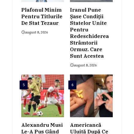
Plafonul Minim
Iranul Pune
Pentru Titlurile
Șase Condiții
De Stat Tezaur
Statelor Unite
Pentru
august 8, 2026
Redeschiderea
Strâmtorii
Ormuz. Care
Sunt Acestea
august 8, 2026
5
6
Alexandru Musi
Americancă
Le-A Pus Gând
Uluită După Ce