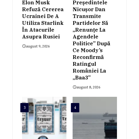
Elon Musk
Președintele
Refuză Cererea
Nicușor Dan
Ucrainei De A
Transmite
Utiliza Starlink
Partidelor Să
În Atacurile
„renunțe La
Asupra Rusiei
Agendele
Politice” După
august 9, 2026
Ce Moody’s
Reconfirmă
Ratingul
României La
„Baa3”
august 8, 2026
3
4