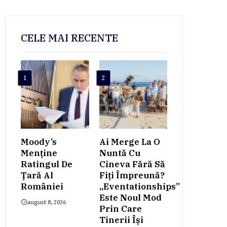
CELE MAI RECENTE
1
2
Moody’s
Ai Merge La O
Menține
Nuntă Cu
Ratingul De
Cineva Fără Să
Țară Al
Fiți Împreună?
României
„Eventationships”
Este Noul Mod
august 8, 2026
Prin Care
Tinerii Își