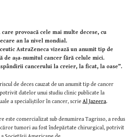
 care provoacă cele mai multe decese, cu
iecare an la nivel mondial.
eutic AstraZeneca vizează un anumit tip de
ă de așa-numitul cancer fără celule mici.
pândirii cancerului la creier, la ficat, la oase”.
riscul de deces cauzat de un anumit tip de cancer
otrivit datelor unui studiu clinic publicate la
ale a specialiștilor în cancer, scrie
Al Jazeera
.
e este comercializat sub denumirea Tagrisso, a redus
 căror tumori au fost îndepărtate chirurgical, potrivit
 a Societății Americane de…