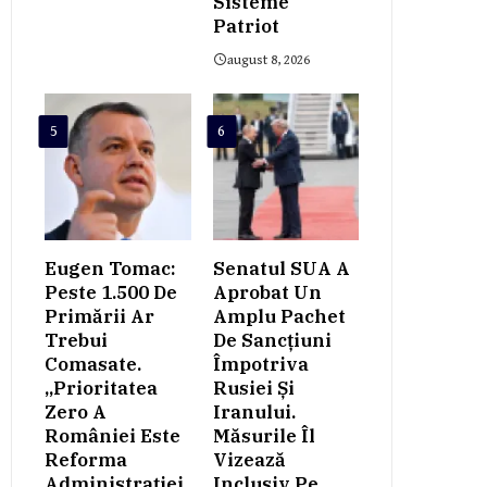
Sisteme
Patriot
august 8, 2026
5
6
Eugen Tomac:
Senatul SUA A
Peste 1.500 De
Aprobat Un
Primării Ar
Amplu Pachet
Trebui
De Sancțiuni
Comasate.
Împotriva
„Prioritatea
Rusiei Și
Zero A
Iranului.
României Este
Măsurile Îl
Reforma
Vizează
Administrației
Inclusiv Pe