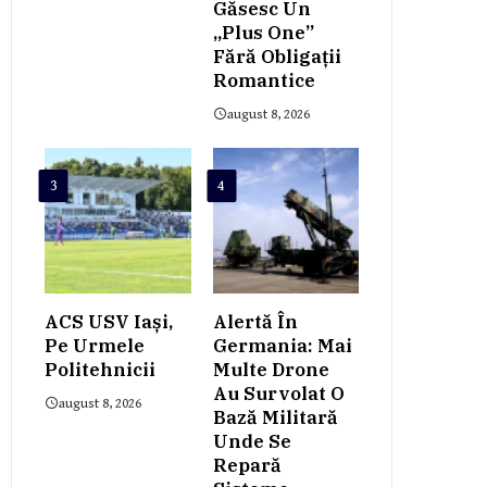
Găsesc Un
„plus One”
Fără Obligații
Romantice
august 8, 2026
3
4
ACS USV Iași,
Alertă În
Pe Urmele
Germania: Mai
Politehnicii
Multe Drone
Au Survolat O
august 8, 2026
Bază Militară
Unde Se
Repară