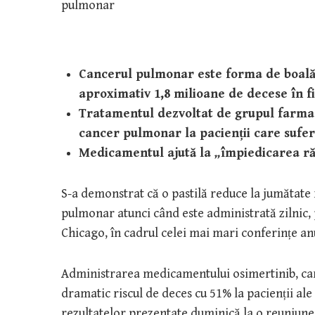
Cancerul pulmonar este forma de boală
aproximativ 1,8 milioane de decese în f
Tratamentul dezvoltat de grupul farmac
cancer pulmonar la pacienții care sufer
Medicamentul ajută la
„
împiedicarea răs
S-a demonstrat că o pastilă reduce la jumătate 
pulmonar atunci când este administrată zilnic, p
Chicago, în cadrul celei mai mari conferințe anu
Administrarea medicamentului osimertinib, car
dramatic riscul de deces cu 51% la pacienții ale
rezultatelor prezentate duminică la o reuniune