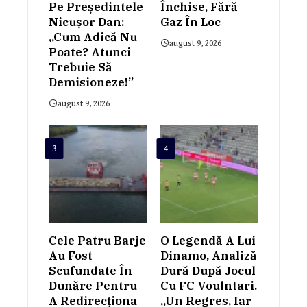
Pe Președintele
Închise, Fără
Nicușor Dan:
Gaz În Loc
„Cum Adică Nu
august 9, 2026
Poate? Atunci
Trebuie Să
Demisioneze!”
august 9, 2026
3
4
Cele Patru Barje
O Legendă A Lui
Au Fost
Dinamo, Analiză
Scufundate În
Dură După Jocul
Dunăre Pentru
Cu FC Voulntari.
A Redirecționa
„Un Regres, Iar