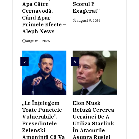
Apa Către
Scorul E
Cernavodă.
Exagerat”
Când Apar
august 9, 2026
Primele Efecte –
Aleph News
august 9, 2026
5
6
„Le Înțelegem
Elon Musk
Toate Punctele
Refuză Cererea
Vulnerabile”.
Ucrainei De A
Președintele
Utiliza Starlink
Zelenski
În Atacurile
Amenință Că Va
Asupra Rusiei