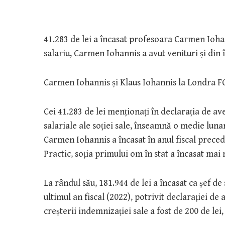
41.283 de lei a încasat profesoara Carmen Ioha
salariu, Carmen Iohannis a avut venituri și din 
Carmen Iohannis și Klaus Iohannis la Londra 
Cei 41.283 de lei menționați în declarația de ave
salariale ale soției sale, înseamnă o medie lunară
Carmen Iohannis a încasat în anul fiscal precede
Practic, soția primului om în stat a încasat mai 
La rândul său, 181.944 de lei a încasat ca șef de
ultimul an fiscal (2022), potrivit declarației de
creșterii indemnizației sale a fost de 200 de lei