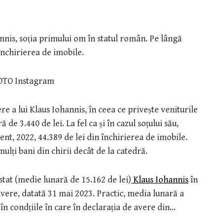
nnis, soția primului om în statul român. Pe lângă
închirierea de imobile.
FOTO Instagram
re a lui Klaus Iohannis, în ceea ce privește veniturile
 de 3.440 de lei. La fel ca și în cazul soțului său,
nt, 2022, 44.389 de lei din închirierea de imobile.
mulți bani din chirii decât de la catedră.
 stat (medie lunară de 15.162 de lei)
Klaus Iohannis
în
 avere, datată 31 mai 2023. Practic, media lunară a
, în condțiile în care în declarația de avere din…