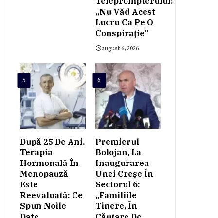
Teleprompterului:
„Nu Văd Acest
Lucru Ca Pe O
Conspiraţie”
august 6, 2026
5
6
După 25 De Ani,
Premierul
Terapia
Bolojan, La
Hormonală În
Inaugurarea
Menopauză
Unei Creșe În
Este
Sectorul 6:
Reevaluată: Ce
„Familiile
Spun Noile
Tinere, În
Date
Căutare De