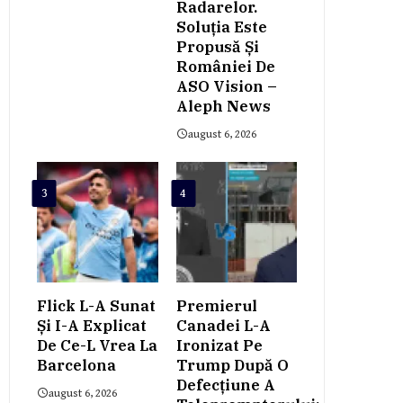
Radarelor.
Soluția Este
Propusă Și
României De
ASO Vision –
Aleph News
august 6, 2026
3
4
Flick L-A Sunat
Premierul
Și I-A Explicat
Canadei L-A
De Ce-L Vrea La
Ironizat Pe
Barcelona
Trump După O
Defecțiune A
august 6, 2026