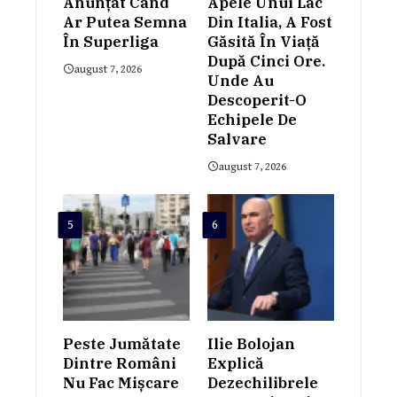
Anunțat Când
Apele Unui Lac
Ar Putea Semna
Din Italia, A Fost
În Superliga
Găsită În Viață
După Cinci Ore.
august 7, 2026
Unde Au
Descoperit-O
Echipele De
Salvare
august 7, 2026
5
6
Peste Jumătate
Ilie Bolojan
Dintre Români
Explică
Nu Fac Mișcare
Dezechilibrele