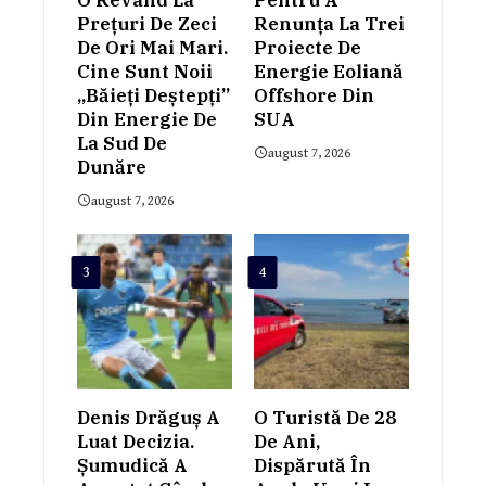
O Revând La
Pentru A
Prețuri De Zeci
Renunța La Trei
De Ori Mai Mari.
Proiecte De
Cine Sunt Noii
Energie Eoliană
„băieți Deștepți”
Offshore Din
Din Energie De
SUA
La Sud De
august 7, 2026
Dunăre
august 7, 2026
3
4
Denis Drăguș A
O Turistă De 28
Luat Decizia.
De Ani,
Șumudică A
Dispărută În