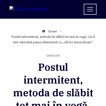
Skip
to
content
Home
Postul intermitent, metoda de slăbit tot mai în vogă. Cui îi
este interzisă pauza alimentară cu „efecte miraculoase”
SANATATE
Postul
intermitent,
metoda de slăbit
tot mai în vogă.