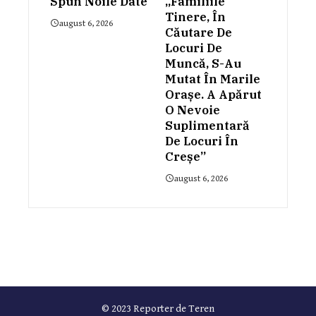
Spun Noile Date
„Familiile
Tinere, În
august 6, 2026
Căutare De
Locuri De
Muncă, S-Au
Mutat În Marile
Orașe. A Apărut
O Nevoie
Suplimentară
De Locuri În
Creșe”
august 6, 2026
© 2023 Reporter de Teren