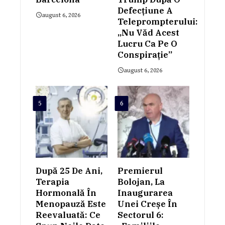
Defecțiune A
august 6, 2026
Teleprompterului:
„Nu Văd Acest
Lucru Ca Pe O
Conspiraţie”
august 6, 2026
5
6
După 25 De Ani,
Premierul
Terapia
Bolojan, La
Hormonală În
Inaugurarea
Menopauză Este
Unei Creșe În
Reevaluată: Ce
Sectorul 6: