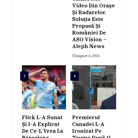
Video Din Orașe
Și Radarelor.
Soluția Este
Propusă Și
României De
ASO Vision –
Aleph News
august 6, 2026
3
4
Flick L-A Sunat
Premierul
Și I-A Explicat
Canadei L-A
De Ce-L Vrea La
Ironizat Pe
Barcelona
Trump După O