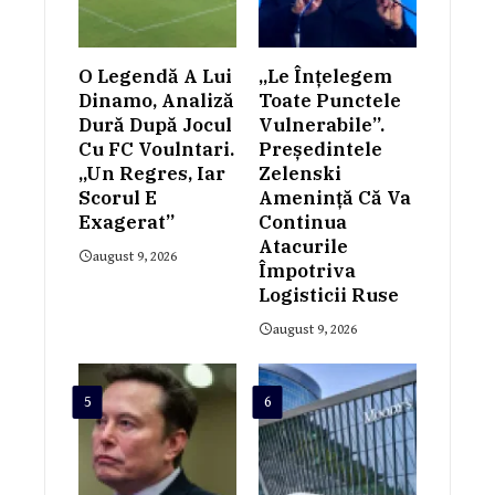
O Legendă A Lui
„Le Înțelegem
Dinamo, Analiză
Toate Punctele
Dură După Jocul
Vulnerabile”.
Cu FC Voulntari.
Președintele
„Un Regres, Iar
Zelenski
Scorul E
Amenință Că Va
Exagerat”
Continua
Atacurile
august 9, 2026
Împotriva
Logisticii Ruse
august 9, 2026
5
6