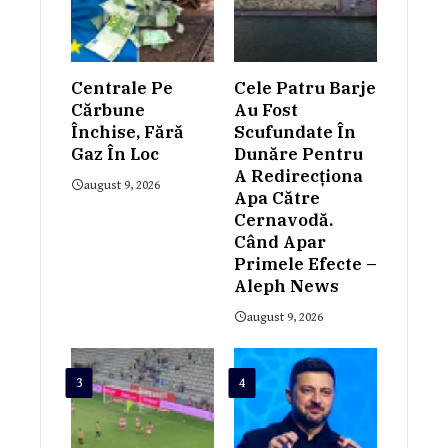
Centrale Pe
Cele Patru Barje
Cărbune
Au Fost
Închise, Fără
Scufundate În
Gaz În Loc
Dunăre Pentru
A Redirecționa
august 9, 2026
Apa Către
Cernavodă.
Când Apar
Primele Efecte –
Aleph News
august 9, 2026
3
4