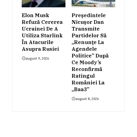
Elon Musk
Președintele
Refuză Cererea
Nicușor Dan
Ucrainei De A
Transmite
Utiliza Starlink
Partidelor Să
În Atacurile
„renunțe La
Asupra Rusiei
Agendele
Politice” După
august 9, 2026
Ce Moody’s
Reconfirmă
Ratingul
României La
„Baa3”
august 8, 2026