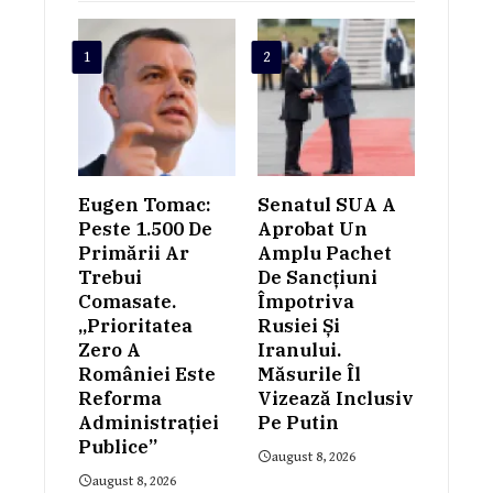
1
2
Eugen Tomac:
Senatul SUA A
Peste 1.500 De
Aprobat Un
Primării Ar
Amplu Pachet
Trebui
De Sancțiuni
Comasate.
Împotriva
„Prioritatea
Rusiei Și
Zero A
Iranului.
României Este
Măsurile Îl
Reforma
Vizează Inclusiv
Administrației
Pe Putin
Publice”
august 8, 2026
august 8, 2026