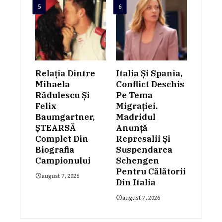
5
6
Relația Dintre
Italia Și Spania,
Mihaela
Conflict Deschis
Rădulescu Și
Pe Tema
Felix
Migrației.
Baumgartner,
Madridul
ȘTEARSĂ
Anunță
Complet Din
Represalii Și
Biografia
Suspendarea
Campionului
Schengen
Pentru Călătorii
august 7, 2026
Din Italia
august 7, 2026