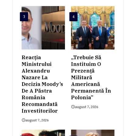
3
4
Reacția
„Trebuie Să
Ministrului
Instituim O
Alexandru
Prezență
Nazare La
Militară
Decizia Moody’s
Americană
De A Păstra
Permanentă În
România
Polonia”
Recomandată
august 7, 2026
Investitorilor
august 7, 2026